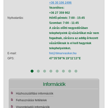
+36 30 106 2496
Vezetékes:
+36 27 359 902
Nyitvatartás:
Hétfő-péntek: 7:00 - 15:45
Nyitva
Szombat: 7:00 - 11:45
A zárás előtti negyedórában
telephelyeink új vásárlókat már nem
fogadnak, zárásra az addig érkezett
vásárlóknak is el kell hagyniuk
telephelyeinket.
E-mail:
fot@timarvasker.hu
E-mai
GPS:
47°35'59"N 19°11'13"E
GPS:
Információk
Házhozszállítási információk
Felhasználási feltételek
Viszonteladói információk