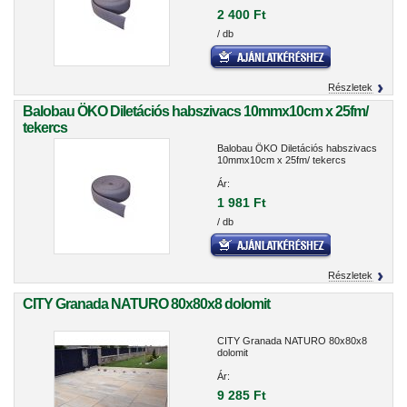
2 400 Ft
/ db
Részletek
Balobau ÖKO Diletációs habszivacs 10mmx10cm x 25fm/
tekercs
Balobau ÖKO Diletációs habszivacs
10mmx10cm x 25fm/ tekercs
Ár:
1 981 Ft
/ db
Részletek
CITY Granada NATURO 80x80x8 dolomit
CITY Granada NATURO 80x80x8
dolomit
Ár:
9 285 Ft