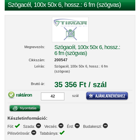
Szögacél, 100x 50x 6, hossz.: 6 fm (szögvas)
Szögacél, 100x 50x 6, hossz.:
Megnevezés:
6 fm (szögvas)
200547
Cikkszám:
Leírás:
Szögacél, 100x 50x 6, hossz.: 6 fm
(szögvas)
35 356 Ft / szál
Bruttó ár:
raktáron
szál
Készletinformáció:
Fót:
Szada:
Vecsés:
Érd:
Budakeszi:
Pilisvörösvár:
Tatabánya: