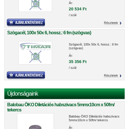
Ár:
20 534 Ft
/ szál
Részletek
Szögacél, 100x 50x 6, hossz.: 6 fm (szögvas)
Szögacél, 100x 50x 6, hossz.: 6 fm
(szögvas)
Ár:
35 356 Ft
/ szál
Részletek
Újdonságaink
Balobau ÖKO Diletációs habszivacs 5mmx10cm x 50fm/
tekercs
Balobau ÖKO Diletációs habszivacs
5mmx10cm x 50fm/ tekercs
Ár: