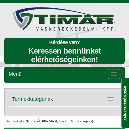
Kérdése van?
Keressen bennünket
elérhetőségeinken!
Menü
Menü
lenyitása
Termékkategóriák
Kategóriák
lenyitása
Kezdőoldal
| Szögacél, 100x 50x 6, hossz.: 6 fm (szögvas)