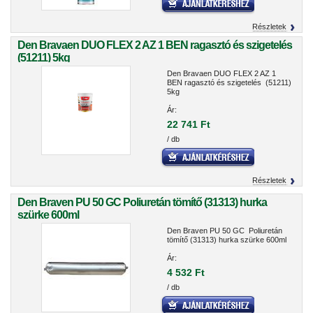
Részletek
Den Bravaen DUO FLEX 2 AZ 1 BEN ragasztó és szigetelés
(51211) 5kg
Den Bravaen DUO FLEX 2 AZ 1
BEN ragasztó és szigetelés (51211)
5kg
Ár:
22 741 Ft
/ db
Részletek
Den Braven PU 50 GC Poliuretán tömítő (31313) hurka
szürke 600ml
Den Braven PU 50 GC Poliuretán
tömítő (31313) hurka szürke 600ml
Ár:
4 532 Ft
/ db