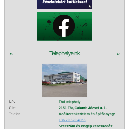
«
Telephelyeink
»
Név:
Fóti telephely
Név:
Cím:
2151 Fót, Galamb József u. 1.
Cím:
Telefon:
Acélkereskedelem és építőanyag:
Telef
+36 20 320 4063
Szerszám és kisgép kereskedés: