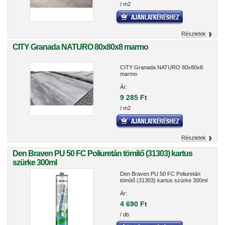
/ m2
Részletek
CITY Granada NATURO 80x80x8 marmo
CITY Granada NATURO 80x80x8
marmo
Ár:
9 285 Ft
/ m2
Részletek
Den Braven PU 50 FC Poliuretán tömítő (31303) kartus
szürke 300ml
Den Braven PU 50 FC Poliuretán
tömítő (31303) kartus szürke 300ml
Ár:
4 690 Ft
/ db