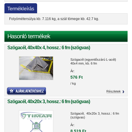
Termékleírás
Folyómétersúlya kb. 7.116 kg, a szál tömege kb. 42.7 kg.
Hasonló termékek
Szögacél, 40x40x 4, hossz.: 6 fm (szögvas)
Szögacél (egyenlőszárú L-acél)
40x4 mm, kb. 6 fm
Ár:
576 Ft
/ kg
Részletek
Szögacél, 40x20x 3, hossz.: 6 fm (szögvas)
Szögacél, 40x20x 3, hossz.: 6 fm
(szögvas)
Ár:
8 519 Ft