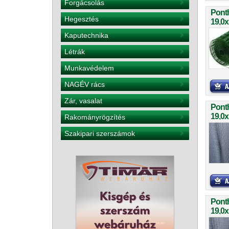
Forgácsolás
Pont
Hegesztés
19,0
Kaputechnika
Létrák
Munkavédelem
NAGÉV rács
Zár, vasalat
Ponth
19,0
Rakományrögzítés
Szakipari szerszámok
Ponth
19,0