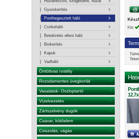
Huzalfeszítő, szögesdrót, huzal
Gyorskerítés
Ponthegesztett háló
Készl
Csirkeháló
Fót:
Betekintés elleni háló
Term
Biokerítés
Kapuk
Túlmé
Teker
Vadháló
Öntöttvas rostély
Has
Rozsdamentes üvegkorlát
Ponth
Vasalatok- Oszloptartó
12,7
Vízelvezetés
Zártszelvény dugók
Csavar, kötőelem
Csiszolás, vágás