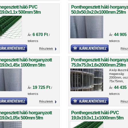
hegesztett háló PVC
Ponthegesztett háló horganyz
x19,0x1,1x 500mm 5fm
50,0x50,0x2,0x1000mm 25fm
tekercsben
6 670 Ft
44 905 
Ár:
/
Ár:
tekercs
tekercs
Részletek
Rész
egesztett háló horganyzott
Ponthegesztett háló horganyz
x19,0x1,45x 1000mm 5fm
75,0x75,0x1,6x2000mm 25fm
tekercsben
A kép illusztrá
magasság:
2000mm, osz
75x75mm,
anyagvastag
19 725 Ft
44 435 
Ár:
/
Ár:
1,6mm
tekercs
tekercs
Részletek
Rész
egesztett háló horganyzott
Ponthegesztett háló PVC
x19,0x1,05x 500mm 5fm
19,0x19,0x1,1x1000mm 5fm