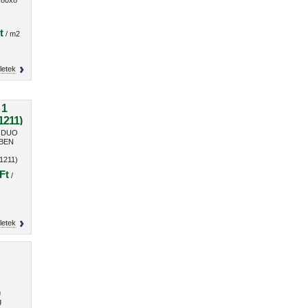
80x8
t
/ m2
letek
 1
1211)
n DUO
 BEN
1211)
Ft
/
letek
m
g