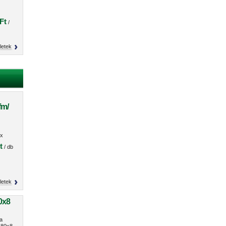
Ft
/
letek
fm/
O
x
s
t
/ db
letek
0x8
a