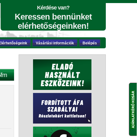
Kérdése van?
Keressen bennünket
elérhetőségeinken!
Elérhetőségeink
Vásárlási információk
Belépés
5fm