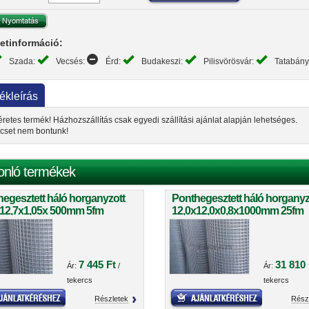
etinformáció:
Szada:
Vecsés:
Érd:
Budakeszi:
Pilisvörösvár:
Tatabán
ékleírás
retes termék! Házhozszállítás csak egyedi szállítási ajánlat alapján lehetséges.
cset nem bontunk!
onló termékek
egesztett háló horganyzott
Ponthegesztett háló horganyz
x12,7x1,05x 500mm 5fm
12,0x12,0x0,8x1000mm 25fm
tekercsben
7 445 Ft
31 810 
Ár:
/
Ár:
tekercs
tekercs
Részletek
Rész