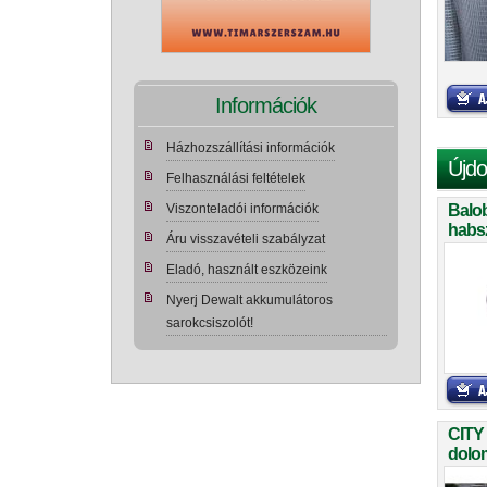
Információk
Házhozszállítási információk
Újdo
Felhasználási feltételek
Balo
Viszonteladói információk
habs
Áru visszavételi szabályzat
teker
Eladó, használt eszközeink
Nyerj Dewalt akkumulátoros
sarokcsiszolót!
CITY
dolom