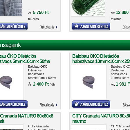
5 750 Ft
12 880 
Ár:
/
Ár:
tekercs
tekercs
Részletek
Rész
nságaink
bau ÖKO Diletációs
Balobau ÖKO Diletációs
zivacs 5mmx10cm x 50fm/
habszivacs 10mmx10cm x 25
cs
tekercs
Balobau ÖKO
Balobau ÖK
Diletációs
Diletációs
habszivacs
habszivacs
5mmx10cm x 50fm/
10mmx10cm 
tekercs
25fm/ tekerc
2 400 Ft
1 981 F
Ár:
/ db
Ár:
Részletek
Rész
 Granada NATURO 80x80x8
CITY Granada NATURO 80x8
it
marmo
CITY Granada
CITY Granad