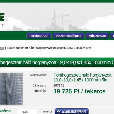
Fordított ÁFA
Viszonteladóknak
Műbizonylat
dal
| Ponthegesztett háló horganyzott 19,0x19,0x1,45x 1000mm 5fm
hegesztett háló horganyzott 19,0x19,0x1,45x 1000mm 
Ponthegesztett háló horganyzott
Megnevezés:
19,0x19,0x1,45x 1000mm 5fm
107741
Cikkszám:
19 725 Ft / tekercs
Bruttó ár:
aktáron
tekercs