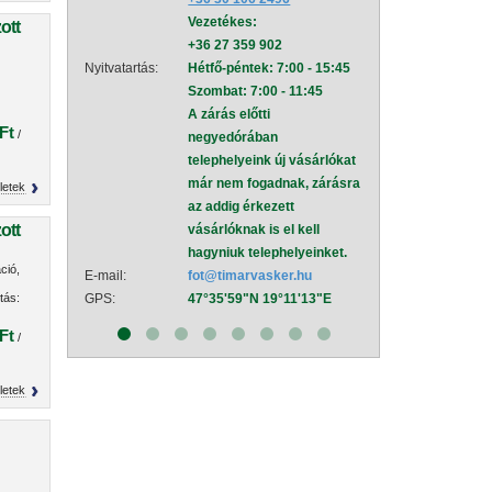
Vezetékes:
mel
ott
+36 27 359 902
Nyitvatartás:
Hétf
Nyitvatartás:
Hétfő-péntek: 7:00 - 15:45
Szom
Szombat: 7:00 - 11:45
A zá
A zárás előtti
neg
Ft
/
negyedórában
tele
telephelyeink új vásárlókat
már
már nem fogadnak, zárásra
az a
letek
az addig érkezett
vásá
ott
vásárlóknak is el kell
hagy
hagyniuk telephelyeinket.
E-mail:
sza
ció,
E-mail:
fot@timarvasker.hu
GPS:
47°
tás:
GPS:
47°35'59"N 19°11'13"E
ság:
Ft
/
letek