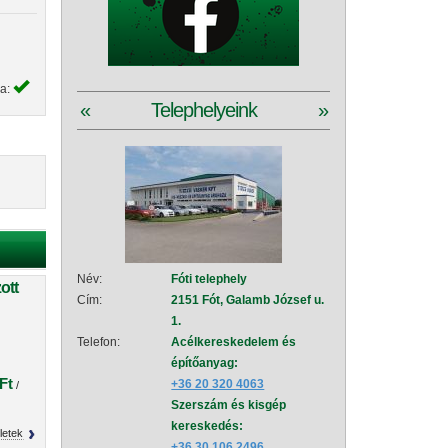
ya:
«
Telephelyeink
»
Név:
Fóti telephely
Név:
Szad
ott
Cím:
2151 Fót, Galamb József u.
Cím:
2111
1.
151
Telefon:
Acélkereskedelem és
Telefon:
Acé
építőanyag:
épí
Ft
+36 20 320 4063
+36
/
Szerszám és kisgép
Sze
kereskedés:
+36
letek
+36 30 106 2496
Vez