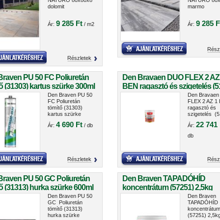
NATURO 80x80x8
NATURO 80x
dolomit
marmo
9 285 Ft
9 285 F
Ár:
/ m2
Ár:
Rész
Részletek
Braven PU 50 FC Poliuretán
Den Bravaen DUO FLEX 2 AZ
ő (31303) kartus szürke 300ml
BEN ragasztó és szigetelés (5
5kg
Den Braven PU 50
Den Bravae
FC Poliuretán
FLEX 2 AZ 1
tömítő (31303)
ragasztó és
kartus szürke
szigetelés (5
300ml
5kg
4 690 Ft
22 741 
Ár:
/ db
Ár:
db
Részletek
Rész
Braven PU 50 GC Poliuretán
Den Braven TAPADÓHÍD
ő (31313) hurka szürke 600ml
koncentrátum (57251) 2,5kg
Den Braven PU 50
Den Braven
GC Poliuretán
TAPADÓHÍD
tömítő (31313)
koncentrátu
hurka szürke
(57251) 2,5k