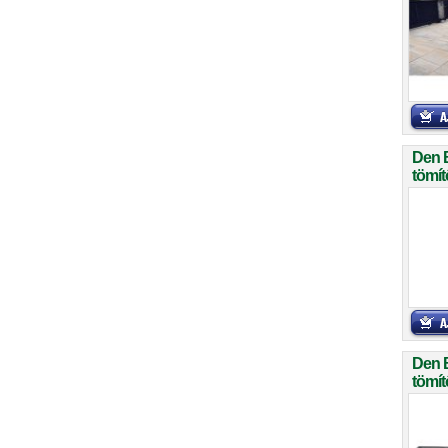
Den 
tömít
Den 
tömít