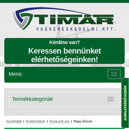
Kérdése van?
Keressen bennünket
elérhetőségeinken!
Menü
Menü
lenyitása
Termékkategóriák
Kategóriák
lenyitása
Kezdőoldal
|
Acéltermékek
|
Kovácsolt vas
| Nagy díszek