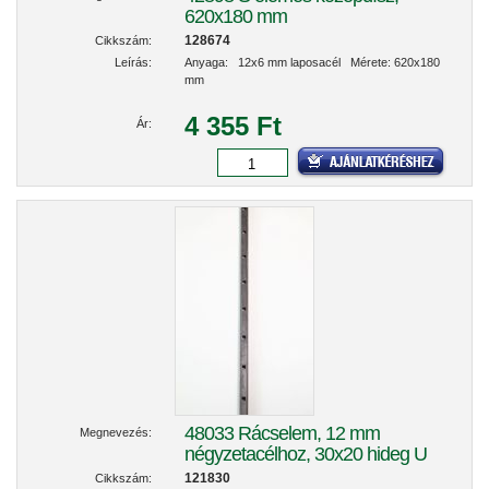
620x180 mm
128674
Cikkszám:
Leírás:
Anyaga: 12x6 mm laposacél Mérete: 620x180
mm
4 355 Ft
Ár:
48033 Rácselem, 12 mm
Megnevezés:
négyzetacélhoz, 30x20 hideg U
121830
Cikkszám: