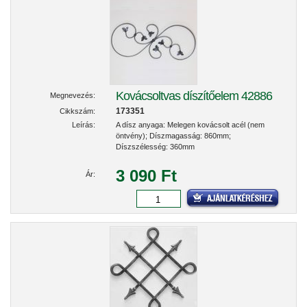
Kovácsoltvas díszítőelem 42886
Megnevezés:
173351
Cikkszám:
Leírás:
A dísz anyaga: Melegen kovácsolt acél (nem
öntvény); Díszmagasság: 860mm;
Díszszélesség: 360mm
3 090 Ft
Ár: