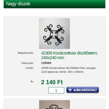
Nagy díszek
42305 Kovácsoltvas díszítőelem;
Megnevezés:
240x240 mm
128060
Cikkszám:
Leírás:
42305 Kovácsoltvas díszítőelem Dísz anyaga:
12x6 laposvas méret: 240 x 240mm
2 140 Ft
Ár: