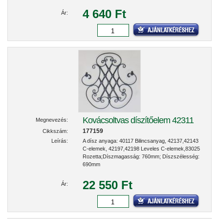
4 640 Ft
Ár:
Kovácsoltvas díszítőelem 42311
Megnevezés:
177159
Cikkszám:
Leírás:
A dísz anyaga: 40117 Bilincsanyag, 42137,42143
C-elemek, 42197,42198 Leveles C-elemek,83025
Rozetta;Díszmagasság: 760mm; Díszszélesség:
690mm
22 550 Ft
Ár: