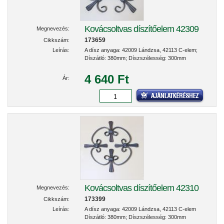
Kovácsoltvas díszítőelem 42309
Megnevezés:
173659
Cikkszám:
Leírás:
A dísz anyaga: 42009 Lándzsa, 42113 C-elem;
Díszátló: 380mm; Díszszélesség: 300mm
4 640 Ft
Ár:
Kovácsoltvas díszítőelem 42310
Megnevezés:
173399
Cikkszám:
Leírás:
A dísz anyaga: 42009 Lándzsa, 42113 C-elem
Díszátló: 380mm; Díszszélesség: 300mm