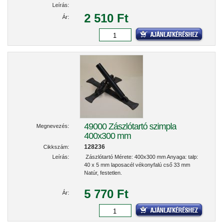
Leírás:
2 510 Ft
Ár:
49000 Zászlótartó szimpla
Megnevezés:
400x300 mm
128236
Cikkszám:
Leírás:
Zászlótartó Mérete: 400x300 mm Anyaga: talp:
40 x 5 mm laposacél vékonyfalú cső 33 mm
Natúr, festetlen.
5 770 Ft
Ár: