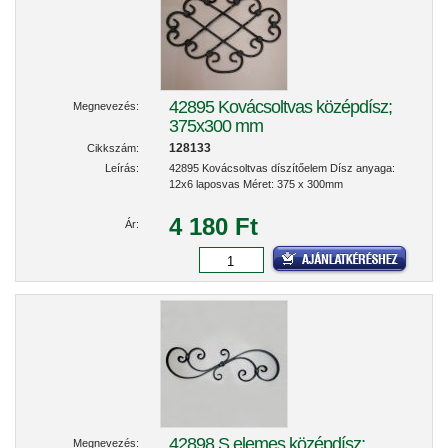
42895 Kovácsoltvas középdísz;
Megnevezés:
375x300 mm
128133
Cikkszám:
Leírás:
42895 Kovácsoltvas díszítőelem Dísz anyaga:
12x6 laposvas Méret: 375 x 300mm
4 180 Ft
Ár:
42898 S elemes középdísz;
Megnevezés: