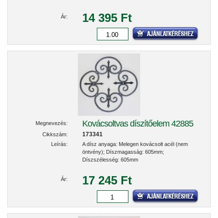
14 395 Ft
Ár:
Kovácsoltvas díszítőelem 42885
Megnevezés:
173341
Cikkszám:
Leírás:
A dísz anyaga: Melegen kovácsolt acél (nem
öntvény); Díszmagasság: 605mm;
Díszszélesség: 605mm
17 245 Ft
Ár: