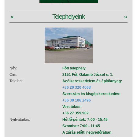
«
Telephelyeink
»
Név:
Fóti telephely
Név:
Cím:
2151 Fót, Galamb József u. 1.
Cím:
Telefon:
Acélkereskedelem és építőanyag:
Telef
+36 20 320 4063
Szerszám és kisgép kereskedés:
+36 30 106 2496
Vezetékes:
+36 27 359 902
Nyitvatartás:
Hétfő-péntek: 7:00 - 15:45
Nyitva
Szombat: 7:00 - 11:45
A zárás előtti negyedórában