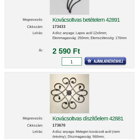
Kovácsoltvas betételem 42891
Megnevezés:
173433
Cikkszám:
Leírás:
A dísz anyaga: Lapos acél 12x6mm;
Elemmagasság: 250mm; Elemszélesség: 170mm
2 590 Ft
Ár:
Kovácsoltvas díszítőelem 42881
Megnevezés:
173670
Cikkszám:
Leírás:
A dísz anyaga: Melegen kovácsolt acél (nem
öntvény); Díszmagasság: 560mm;