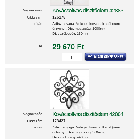
Kovácsoltvas díszítőelem 42883
Megnevezés:
126178
Cikkszám:
Leírás:
A dísz anyaga: Melegen kovácsolt acél (nem
öntvény); Díszmagasság: 1000mm;
Díszszélesség: 230mm
29 670 Ft
Ár:
Kovácsoltvas díszítőelem 42884
Megnevezés:
173427
Cikkszám:
Leírás:
A dísz anyaga: Melegen kovácsolt acél (nem
öntvény); Díszmagasság: 560mm;
Díszszélesség: 440mm