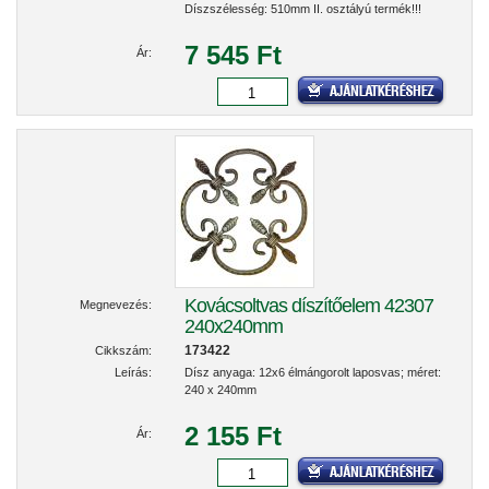
Díszszélesség: 510mm II. osztályú termék!!!
7 545 Ft
Ár:
Kovácsoltvas díszítőelem 42307
Megnevezés:
240x240mm
173422
Cikkszám:
Leírás:
Dísz anyaga: 12x6 élmángorolt laposvas; méret:
240 x 240mm
2 155 Ft
Ár: