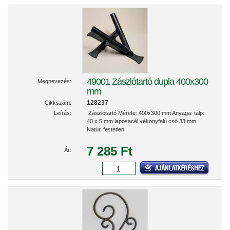
49001 Zászlótartó dupla 400x300
Megnevezés:
mm
128237
Cikkszám:
Leírás:
Zászlótartó Mérete: 400x300 mm Anyaga: talp:
40 x 5 mm laposacél vékonyfalú cső 33 mm
Natúr, festetlen.
7 285 Ft
Ár: