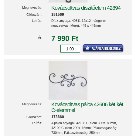
Kovácsoltvas díszítőelem 42894
Megnevezés:
191569
Cikkszám:
Leírás:
Dísz anyaga: 40311 12x12 mángorolt
négyzetvas; Méret: 445 x 445mm
7 990 Ft
Ár:
Kovácsoltvas pálca 42606 két-két
Megnevezés:
C-elemmel
173660
Cikkszám:
Leírás:
A pálca anyagai: 42108 C-elem 300x180mm,
42109 C-elem 200x115mm; Pálcamagasság:
730mm; Pálcaszélesség: 250mm