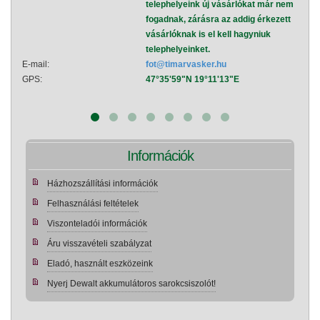
telephelyeink új vásárlókat már nem
fogadnak, zárásra az addig érkezett
vásárlóknak is el kell hagyniuk
telephelyeinket.
E-mail:
fot@timarvasker.hu
E-mai
GPS:
47°35'59"N 19°11'13"E
GPS:
Információk
Házhozszállítási információk
Felhasználási feltételek
Viszonteladói információk
Áru visszavételi szabályzat
Eladó, használt eszközeink
Nyerj Dewalt akkumulátoros sarokcsiszolót!