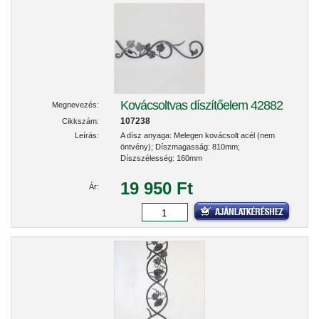
Kovácsoltvas díszítőelem 42882
Megnevezés:
107238
Cikkszám:
Leírás:
A dísz anyaga: Melegen kovácsolt acél (nem
öntvény); Díszmagasság: 810mm;
Díszszélesség: 160mm
19 950 Ft
Ár: