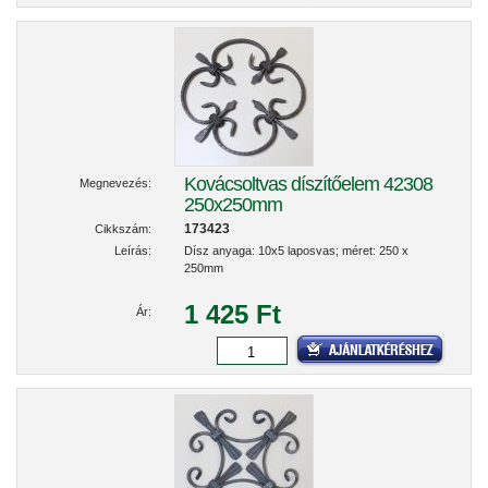
Kovácsoltvas díszítőelem 42308
Megnevezés:
250x250mm
173423
Cikkszám:
Leírás:
Dísz anyaga: 10x5 laposvas; méret: 250 x
250mm
1 425 Ft
Ár: