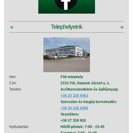
«
Telephelyeink
»
Név:
Fóti telephely
Név:
Cím:
2151 Fót, Galamb József u. 1.
Cím:
Telefon:
Acélkereskedelem és építőanyag:
Telef
+36 20 320 4063
Szerszám és kisgép kereskedés:
+36 30 106 2496
Vezetékes:
+36 27 359 902
Nyitvatartás:
Hétfő-péntek: 7:00 - 15:45
Nyitva