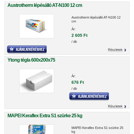
Austrotherm lépésálló AT-N100 12 cm
Austrotherm lépésálló AT-N100 12
cm
Ár:
2 605 Ft
/ db
Részletek
Ytong tégla 600x200x75
Ár:
676 Ft
/ db
Részletek
MAPEI Keraflex Extra S1 szürke 25 kg
MAPEI Keraflex Extra S1 szürke 25
kg