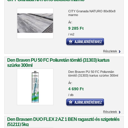
CITY Granada NATURO 80x80x8
marmo
Ár:
9 285 Ft
/ m2
Részletek
Den Braven PU 50 FC Poliuretán tömítő (31303) kartus
szürke 300ml
Den Braven PU 50 FC Poliuretán
tömítő (31303) kartus szürke 300ml
Ár:
4 690 Ft
/ db
Részletek
Den Bravaen DUO FLEX 2 AZ 1 BEN ragasztó és szigetelés
(51211) 5kg