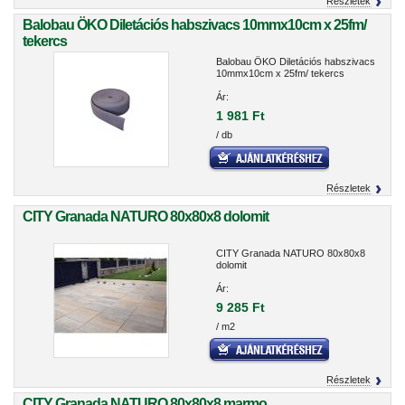
Részletek
Balobau ÖKO Diletációs habszivacs 10mmx10cm x 25fm/
tekercs
Balobau ÖKO Diletációs habszivacs
10mmx10cm x 25fm/ tekercs
Ár:
1 981 Ft
/ db
Részletek
CITY Granada NATURO 80x80x8 dolomit
CITY Granada NATURO 80x80x8
dolomit
Ár:
9 285 Ft
/ m2
Részletek
CITY Granada NATURO 80x80x8 marmo