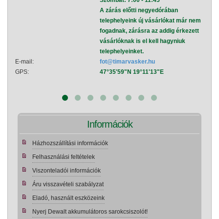
Szombat: 7:00 - 11:45
A zárás előtti negyedórában
telephelyeink új vásárlókat már nem
fogadnak, zárásra az addig érkezett
vásárlóknak is el kell hagyniuk
telephelyeinket.
E-mail:
fot@timarvasker.hu
E-mai
GPS:
47°35'59"N 19°11'13"E
GPS:
Információk
Házhozszállítási információk
Felhasználási feltételek
Viszonteladói információk
Áru visszavételi szabályzat
Eladó, használt eszközeink
Nyerj Dewalt akkumulátoros sarokcsiszolót!