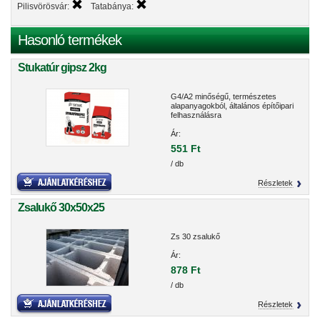
Pilisvörösvár:
Tatabánya:
Hasonló termékek
Stukatúr gipsz 2kg
G4/A2 minőségű, természetes
alapanyagokból, általános építőipari
felhasználásra
Ár:
551 Ft
/ db
Részletek
Zsalukő 30x50x25
Zs 30 zsalukő
Ár:
878 Ft
/ db
Részletek