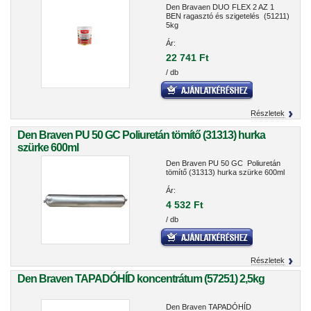
Den Bravaen DUO FLEX 2 AZ 1
BEN ragasztó és szigetelés (51211)
5kg
Ár:
22 741 Ft
/ db
Részletek
Den Braven PU 50 GC Poliuretán tömítő (31313) hurka
szürke 600ml
Den Braven PU 50 GC Poliuretán
tömítő (31313) hurka szürke 600ml
Ár:
4 532 Ft
/ db
Részletek
Den Braven TAPADÓHÍD koncentrátum (57251) 2,5kg
Den Braven TAPADÓHÍD