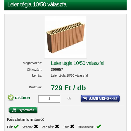
Leier tégla 10/50 válaszfal
Leier tégla 10/50 válaszfal
Megnevezés:
300657
Cikkszám:
Leírás:
Leier tégla 10/50 válaszfal
729 Ft / db
Bruttó ár:
raktáron
db
Készletinformáció:
Fót:
Szada:
Vecsés:
Érd:
Budakeszi: