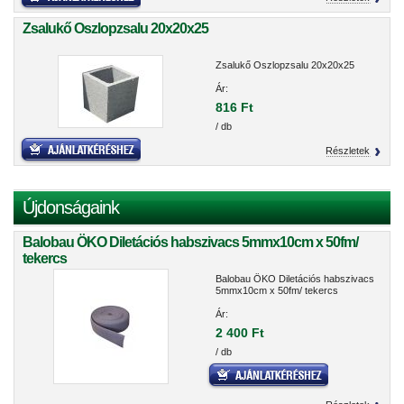
Zsalukő Oszlopzsalu 20x20x25
Zsalukő Oszlopzsalu 20x20x25
Ár:
816 Ft
/ db
Részletek
Újdonságaink
Balobau ÖKO Diletációs habszivacs 5mmx10cm x 50fm/
tekercs
Balobau ÖKO Diletációs habszivacs
5mmx10cm x 50fm/ tekercs
Ár:
2 400 Ft
/ db