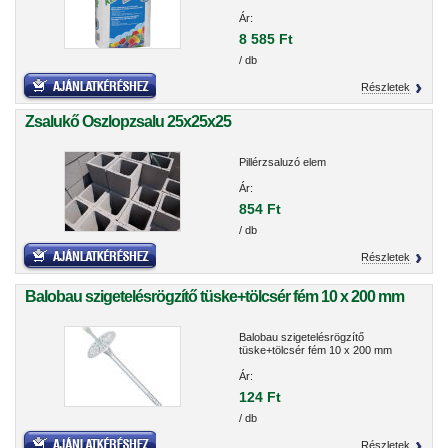
Ár:
8 585 Ft
/ db
Részletek
Zsalukő Oszlopzsalu 25x25x25
Pillérzsaluzó elem
Ár:
854 Ft
/ db
Részletek
Balobau szigetelésrögzítő tüske+tölcsér fém 10 x 200 mm
Balobau szigetelésrögzítő
tüske+tölcsér fém 10 x 200 mm
Ár:
124 Ft
/ db
Részletek