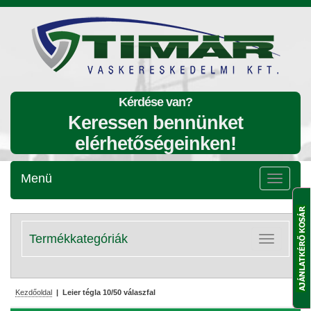
Kérdése van?
Keressen bennünket
elérhetőségeinken!
Menü
Menü
lenyitása
Termékkategóriák
Kategóriák
lenyitása
Kezdőoldal
| Leier tégla 10/50 válaszfal