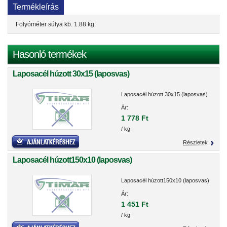
Termékleírás
Folyóméter súlya kb. 1.88 kg.
Hasonló termékek
Laposacél húzott 30x15 (laposvas)
Laposacél húzott 30x15 (laposvas)
Ár:
1 778 Ft
/ kg
Részletek
Laposacél húzott150x10 (laposvas)
Laposacél húzott150x10 (laposvas)
Ár:
1 451 Ft
/ kg