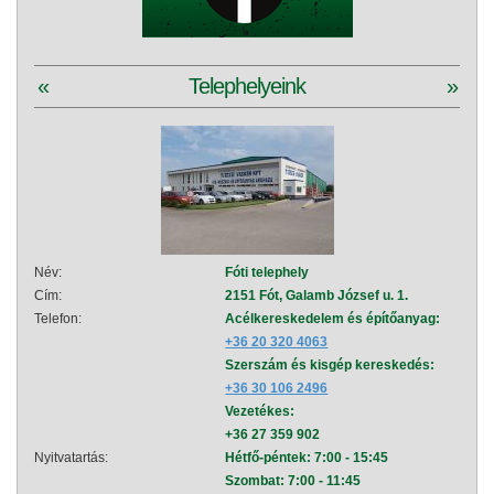
«
Telephelyeink
»
Név:
Fóti telephely
Név:
Cím:
2151 Fót, Galamb József u. 1.
Cím:
Telefon:
Acélkereskedelem és építőanyag:
Telef
+36 20 320 4063
Szerszám és kisgép kereskedés:
+36 30 106 2496
Vezetékes:
+36 27 359 902
Nyitvatartás:
Hétfő-péntek: 7:00 - 15:45
Nyitva
Szombat: 7:00 - 11:45