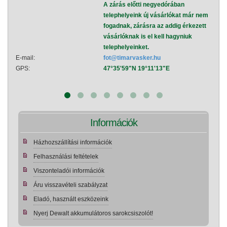
A zárás előtti negyedórában
telephelyeink új vásárlókat már nem
fogadnak, zárásra az addig érkezett
vásárlóknak is el kell hagyniuk
telephelyeinket.
E-mail:
fot@timarvasker.hu
E-mai
GPS:
47°35'59"N 19°11'13"E
GPS:
Információk
Házhozszállítási információk
Felhasználási feltételek
Viszonteladói információk
Áru visszavételi szabályzat
Eladó, használt eszközeink
Nyerj Dewalt akkumulátoros sarokcsiszolót!