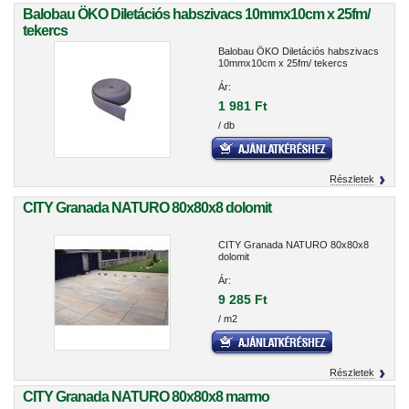
Balobau ÖKO Diletációs habszivacs 10mmx10cm x 25fm/
tekercs
Balobau ÖKO Diletációs habszivacs
10mmx10cm x 25fm/ tekercs
Ár:
1 981 Ft
/ db
Részletek
CITY Granada NATURO 80x80x8 dolomit
CITY Granada NATURO 80x80x8
dolomit
Ár:
9 285 Ft
/ m2
Részletek
CITY Granada NATURO 80x80x8 marmo