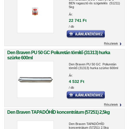
BEN ragasztó és szigetelés (51211)
5kg
Ár:
22 741 Ft
/ db
Részletek
Den Braven PU 50 GC Poliuretán tömítő (31313) hurka
szürke 600ml
Den Braven PU 50 GC Poliuretán
tömítő (31313) hurka szürke 600ml
Ár:
4 532 Ft
/ db
Részletek
Den Braven TAPADÓHÍD koncentrátum (57251) 2,5kg
Den Braven TAPADÓHÍD
koncentrátum (57251) 2,5kg