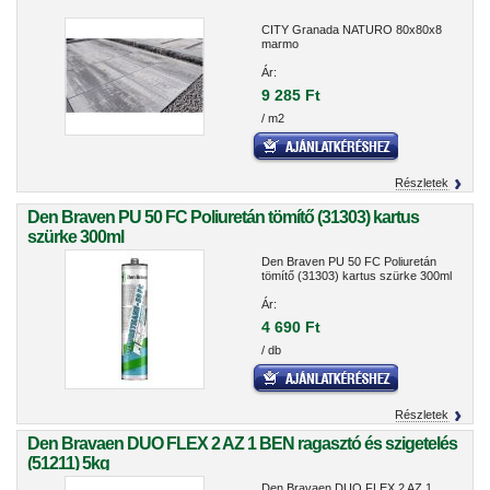
CITY Granada NATURO 80x80x8
marmo
Ár:
9 285 Ft
/ m2
Részletek
Den Braven PU 50 FC Poliuretán tömítő (31303) kartus
szürke 300ml
Den Braven PU 50 FC Poliuretán
tömítő (31303) kartus szürke 300ml
Ár:
4 690 Ft
/ db
Részletek
Den Bravaen DUO FLEX 2 AZ 1 BEN ragasztó és szigetelés
(51211) 5kg
Den Bravaen DUO FLEX 2 AZ 1