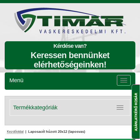
Kérdése van?
Keressen bennünket
elérhetőségeinken!
Menü
Menü
lenyitása
Termékkategóriák
Kategóriák
lenyitása
Kezdőoldal
| Laposacél húzott 20x12 (laposvas)