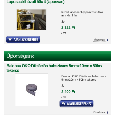
Laposacél húzott 50x 4 (laposvas)
húzott laposacél (laposvas) 50x4
mm kb. 3 fm
Ár:
2 322 Ft
/ fm
Részletek
Újdonságaink
Balobau ÖKO Diletációs habszivacs 5mmx10cm x 50fm/
tekercs
Balobau ÖKO Diletációs habszivacs
5mmx10cm x 50fm/ tekercs
Ár:
2 400 Ft
/ db
Részletek