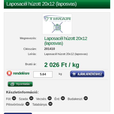
Laposacél húzott 20x12 (laposvas)
Laposacél húzott 20x12
Megnevezés:
(laposvas)
201410
Cikkszám:
Leírás:
Laposacél húzott 20x12 (laposvas)
2 026 Ft / kg
Bruttó ár:
rendelésre
kg
Készletinformáció:
Fót:
Szada:
Vecsés:
Érd:
Budakeszi:
Pilisvörösvár:
Tatabánya: