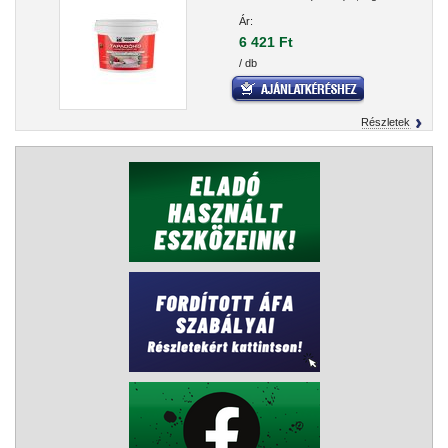
Ár:
6 421 Ft
/ db
Részletek