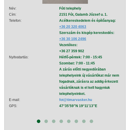
Név:
Fóti telephely
Név:
Cím:
2151 Fót, Galamb József u. 1.
Cím:
Telefon:
Acélkereskedelem és építőanyag:
Telef
+36 20 320 4063
Szerszám és kisgép kereskedés:
+36 30 106 2496
Vezetékes:
+36 27 359 902
Nyitvatartás:
Hétfő-péntek: 7:00 - 15:45
Nyitva
Szombat: 7:00 - 11:45
A zárás előtti negyedórában
telephelyeink új vásárlókat már nem
fogadnak, zárásra az addig érkezett
vásárlóknak is el kell hagyniuk
telephelyeinket.
E-mail:
fot@timarvasker.hu
E-mai
GPS:
47°35'59"N 19°11'13"E
GPS: