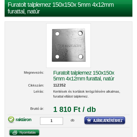
Furatolt talplemez 150x150x 5mm 4x12mm
furattal, natúr
Furatolt talplemez 150x150x
Megnevezés:
5mm 4x12mm furattal, natúr
112352
Cikkszám:
Leírás:
Keritések és korlátok lerögzítésére alkalmas,
furattal ellátot talplemez.
1 810 Ft / db
Bruttó ár:
raktáron
db