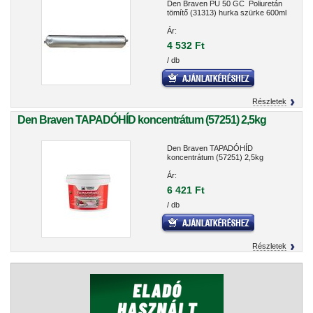
Den Braven PU 50 GC Poliuretán
tömítő (31313) hurka szürke 600ml
Ár:
4 532 Ft
/ db
Részletek
Den Braven TAPADÓHÍD koncentrátum (57251) 2,5kg
Den Braven TAPADÓHÍD
koncentrátum (57251) 2,5kg
Ár:
6 421 Ft
/ db
Részletek