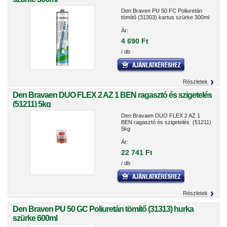
Den Braven PU 50 FC Poliuretán
tömítő (31303) kartus szürke 300ml
Ár:
4 690 Ft
/ db
Részletek
Den Bravaen DUO FLEX 2 AZ 1 BEN ragasztó és szigetelés
(51211) 5kg
Den Bravaen DUO FLEX 2 AZ 1
BEN ragasztó és szigetelés (51211)
5kg
Ár:
22 741 Ft
/ db
Részletek
Den Braven PU 50 GC Poliuretán tömítő (31313) hurka
szürke 600ml