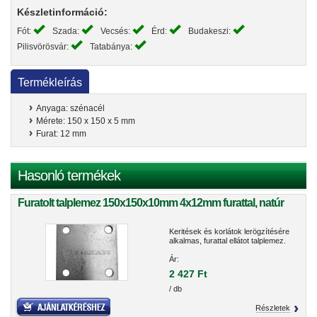
Készletinformáció:
Fót:
Szada:
Vecsés:
Érd:
Budakeszi:
Pilisvörösvár:
Tatabánya:
Termékleírás
Anyaga: szénacél
Mérete: 150 x 150 x 5 mm
Furat: 12 mm
Hasonló termékek
Furatolt talplemez 150x150x10mm 4x12mm furattal, natúr
Keritések és korlátok lerögzítésére
alkalmas, furattal ellátot talplemez.
Ár:
2 427 Ft
/ db
Részletek