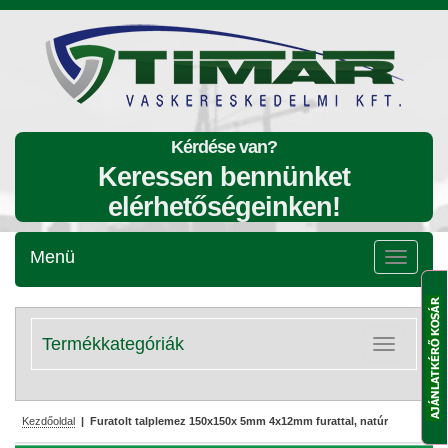
Kérdése van?
Keressen bennünket
elérhetőségeinken!
Menü
Menü
lenyitása
Termékkategóriák
Kategóriák
lenyitása
Kezdőoldal
| Furatolt talplemez 150x150x 5mm 4x12mm furattal, natúr