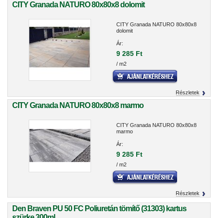
CITY Granada NATURO 80x80x8 dolomit
CITY Granada NATURO 80x80x8
dolomit
Ár:
9 285 Ft
/ m2
Részletek
CITY Granada NATURO 80x80x8 marmo
CITY Granada NATURO 80x80x8
marmo
Ár:
9 285 Ft
/ m2
Részletek
Den Braven PU 50 FC Poliuretán tömítő (31303) kartus
szürke 300ml