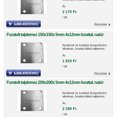
Ár:
2 175 Ft
/ db
Részletek
Furatolt talplemez 150x150x 5mm 4x12mm furattal, natúr
Keritések és korlátok lerögzítésére
alkalmas, furattal ellátot talplemez.
Ár:
1 810 Ft
/ db
Részletek
Furatolt talplemez 200x200x 5mm 4x12mm furattal, natúr
Keritések és korlátok lerögzítésére
alkalmas, furattal ellátot talplemez.
Ár:
2 290 Ft
/ db