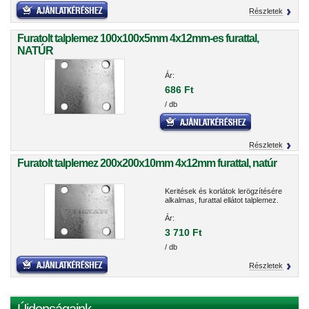
Részletek
Furatolt talplemez 100x100x5mm 4x12mm-es furattal,
NATÚR
Ár:
686 Ft
/ db
Részletek
Furatolt talplemez 200x200x10mm 4x12mm furattal, natúr
Keritések és korlátok lerögzítésére
alkalmas, furattal ellátot talplemez.
Ár:
3 710 Ft
/ db
Részletek