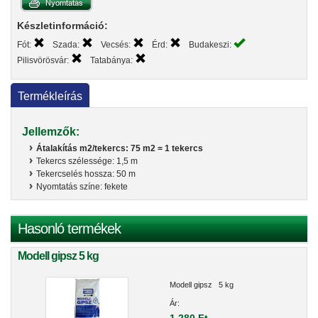
Készletinformáció:
Fót:
Szada:
Vecsés:
Érd:
Budakeszi:
Pilisvörösvár:
Tatabánya:
Termékleírás
Jellemzők:
Átalakítás m2/tekercs: 75 m2 = 1 tekercs
Tekercs szélessége: 1,5 m
Tekercselés hossza: 50 m
Nyomtatás színe: fekete
Hasonló termékek
Modell gipsz 5 kg
Modell gipsz 5 kg
Ár: