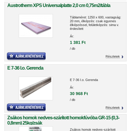
Austrotherm XPS Universalplatte 2,0 cm 0,75m2/tábla
Táblaméret: 1250 x 600, vastagság:
20 mm, élképzés: csak egyenes
élképzéssel, felületképzés: sima v.
érdesített
Ár:
1 381 Ft
/ db
Részletek
E 7-36 I.o. Gerenda
E 7-36 I.o. Gerenda
Ár:
30 968 Ft
/ db
Részletek
Zsákos homok nedves-szárított homokfúvóba GR-15 (0,3-
0,8mm) 25kg/zsák
Zsákos homok nedves-szárított