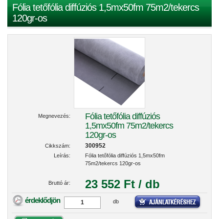
Fólia tetőfólia diffúziós 1,5mx50fm 75m2/tekercs
120gr-os
Fólia tetőfólia diffúziós
Megnevezés:
1,5mx50fm 75m2/tekercs
120gr-os
300952
Cikkszám:
Leírás:
Fólia tetőfólia diffúziós 1,5mx50fm
75m2/tekercs 120gr-os
23 552 Ft / db
Bruttó ár:
érdeklődjön
db