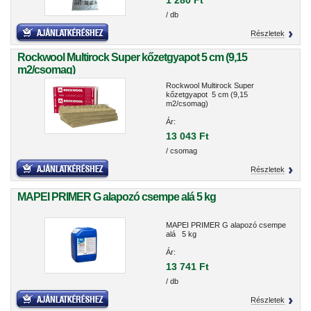
1 280 Ft
/ db
Részletek
Rockwool Multirock Super kőzetgyapot 5 cm (9,15
m2/csomag)
Rockwool Multirock Super
kőzetgyapot 5 cm (9,15
m2/csomag)
Ár:
13 043 Ft
/ csomag
Részletek
MAPEI PRIMER G alapozó csempe alá 5 kg
MAPEI PRIMER G alapozó csempe
alá 5 kg
Ár:
13 741 Ft
/ db
Részletek