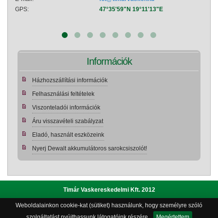
GPS:
47°35'59"N 19°11'13"E
GPS:
Információk
Házhozszállítási információk
Felhasználási feltételek
Viszonteladói információk
Áru visszavételi szabályzat
Eladó, használt eszközeink
Nyerj Dewalt akkumulátoros sarokcsiszolót!
Timár Vaskereskedelmi Kft. 2012
Weboldalainkon cookie-kat (sütiket) használunk, hogy személyre szóló
Adatvédelmi szabályzat
|
Bemutatkozás
|
Impresszum
|
szolgáltatást nyújthassunk látogatóink részére.
Megértettem