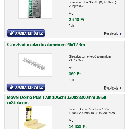
homokfúvóba GR-15 (0,3-0,8mm)
25kg/zsák
Ár:
2 540 Ft
/ db
Részletek
Gipszkarton élvédő aluminium 24x12 3m
Gipszkarton élvédő aluminium
24x12 3m
Ár:
390 Ft
/ db
Részletek
Isover Domo Plus Twin 10/5cm 1200x8200mm 19,68
m2/tekercs
Isover Domo Plus Twin 10/5cm
1200x8200mm 19,68 m2/tekercs
Ár:
14 859 Ft