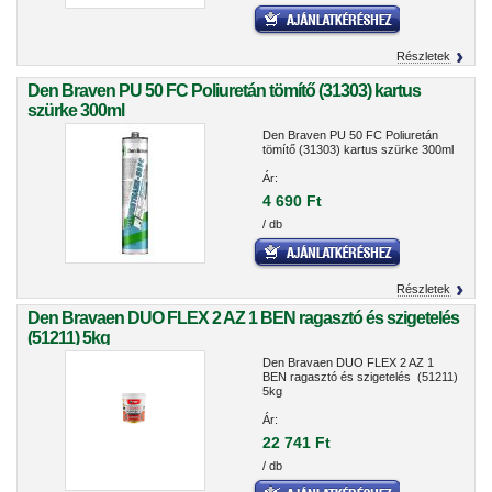
Részletek
Den Braven PU 50 FC Poliuretán tömítő (31303) kartus
szürke 300ml
Den Braven PU 50 FC Poliuretán
tömítő (31303) kartus szürke 300ml
Ár:
4 690 Ft
/ db
Részletek
Den Bravaen DUO FLEX 2 AZ 1 BEN ragasztó és szigetelés
(51211) 5kg
Den Bravaen DUO FLEX 2 AZ 1
BEN ragasztó és szigetelés (51211)
5kg
Ár:
22 741 Ft
/ db