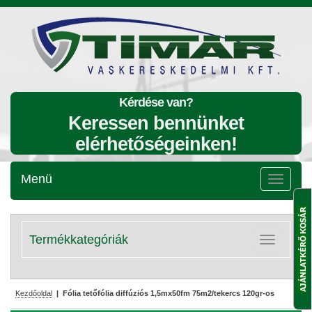
Kérdése van?
Keressen bennünket
elérhetőségeinken!
Menü
Menü
lenyitása
Termékkategóriák
Kategóriák
lenyitása
Kezdőoldal
| Fólia tetőfólia diffúziós 1,5mx50fm 75m2/tekercs 120gr-os