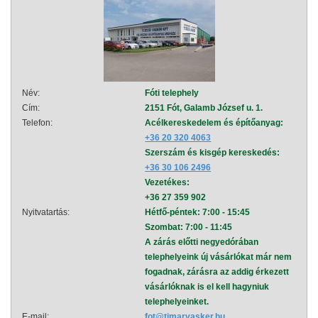
Név:
Fóti telephely
Név:
Cím:
2151 Fót, Galamb József u. 1.
Cím:
Telefon:
Acélkereskedelem és építőanyag:
Telef
+36 20 320 4063
Szerszám és kisgép kereskedés:
+36 30 106 2496
Vezetékes:
+36 27 359 902
Nyitvatartás:
Hétfő-péntek: 7:00 - 15:45
Nyitva
Szombat: 7:00 - 11:45
A zárás előtti negyedórában
telephelyeink új vásárlókat már nem
fogadnak, zárásra az addig érkezett
vásárlóknak is el kell hagyniuk
telephelyeinket.
E-mail:
fot@timarvasker.hu
E-mai