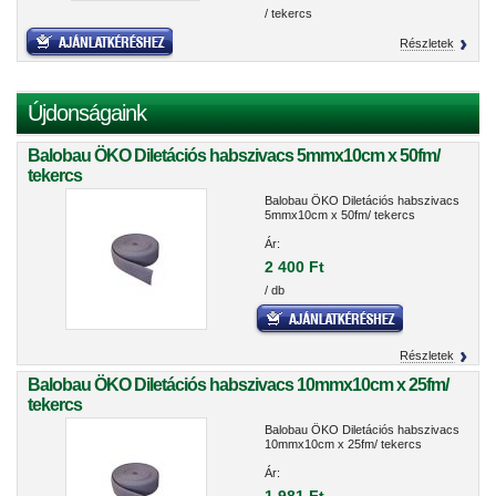
/ tekercs
Részletek
Újdonságaink
Balobau ÖKO Diletációs habszivacs 5mmx10cm x 50fm/
tekercs
Balobau ÖKO Diletációs habszivacs
5mmx10cm x 50fm/ tekercs
Ár:
2 400 Ft
/ db
Részletek
Balobau ÖKO Diletációs habszivacs 10mmx10cm x 25fm/
tekercs
Balobau ÖKO Diletációs habszivacs
10mmx10cm x 25fm/ tekercs
Ár: