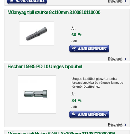
Részletek
Műanyag tipli szürke 8x110mm 3100810110000
Ár:
60 Ft
/ db
Részletek
Fischer 15935 PD 10 Üreges lapdübel
Üreges lapdübel gipszkartonba,
forgácslapokba és rétegelt lemezbe
történő rögzítéshez
Ár:
84 Ft
/ db
Részletek
Műanyag tipli Nylon KARL 8x100mm 3110871100000B