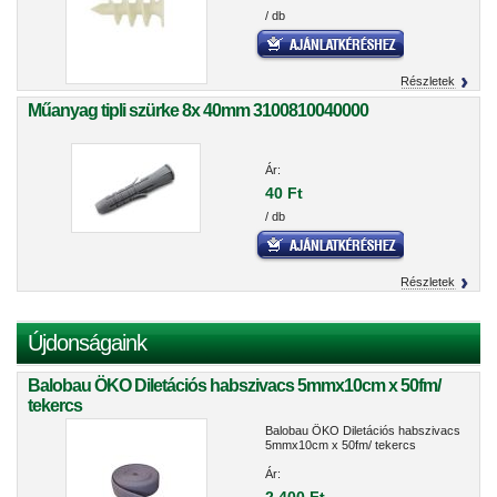
/ db
Részletek
Műanyag tipli szürke 8x 40mm 3100810040000
Ár:
40 Ft
/ db
Részletek
Újdonságaink
Balobau ÖKO Diletációs habszivacs 5mmx10cm x 50fm/
tekercs
Balobau ÖKO Diletációs habszivacs
5mmx10cm x 50fm/ tekercs
Ár: