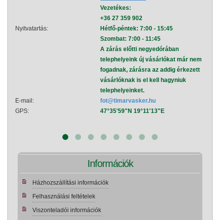
Vezetékes:
+36 27 359 902
Nyitvatartás:
Hétfő-péntek: 7:00 - 15:45
Nyitva
Szombat: 7:00 - 11:45
A zárás előtti negyedórában
telephelyeink új vásárlókat már nem
fogadnak, zárásra az addig érkezett
vásárlóknak is el kell hagyniuk
telephelyeinket.
E-mail:
fot@timarvasker.hu
E-mai
GPS:
47°35'59"N 19°11'13"E
GPS:
Információk
Házhozszállítási információk
Felhasználási feltételek
Viszonteladói információk