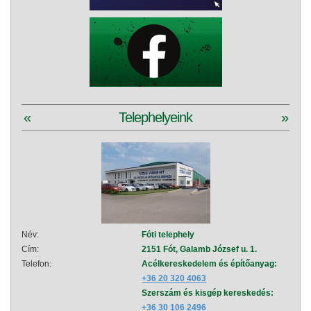
«
Telephelyeink
»
Név:
Fóti telephely
Név:
Cím:
2151 Fót, Galamb József u. 1.
Cím:
Telefon:
Acélkereskedelem és építőanyag:
Telef
+36 20 320 4063
Szerszám és kisgép kereskedés:
+36 30 106 2496