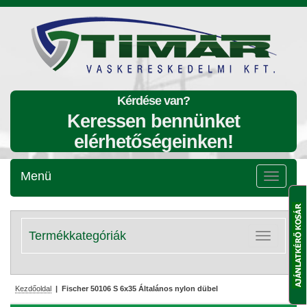
Kérdése van?
Keressen bennünket
elérhetőségeinken!
Menü
Menü
lenyitása
Termékkategóriák
Kategóriák
lenyitása
Kezdőoldal
| Fischer 50106 S 6x35 Általános nylon dübel