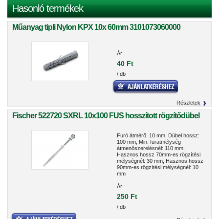
Hasonló termékek
Műanyag tipli Nylon KPX 10x 60mm 3101073060000
Ár:
40 Ft
/ db
Részletek
Fischer 522720 SXRL 10x100 FUS hosszított rögzítődübel
Furó átmérő: 10 mm, Dübel hossz:
100 mm, Min. furatmélység
átmenőszerelésnél: 110 mm,
Hasznos hossz 70mm-es rögzítési
mélységnél: 30 mm, Hasznos hossz
90mm-es rögzítési mélységnél: 10
mm
Ár:
250 Ft
/ db