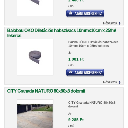
2 400 Ft
/ db
Részletek
Balobau ÖKO Diletációs habszivacs 10mmx10cm x 25fm/
tekercs
Balobau ÖKO Diletációs habszivacs
10mmx10cm x 25fm/ tekercs
Ár:
1 981 Ft
/ db
Részletek
CITY Granada NATURO 80x80x8 dolomit
CITY Granada NATURO 80x80x8
dolomit
Ár:
9 285 Ft
/ m2