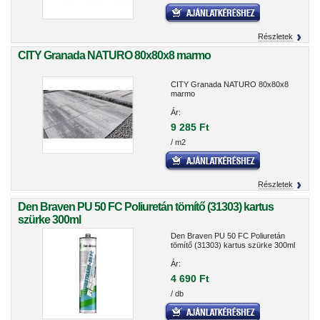
Részletek
CITY Granada NATURO 80x80x8 marmo
CITY Granada NATURO 80x80x8
marmo
Ár:
9 285 Ft
/ m2
Részletek
Den Braven PU 50 FC Poliuretán tömítő (31303) kartus
szürke 300ml
Den Braven PU 50 FC Poliuretán
tömítő (31303) kartus szürke 300ml
Ár:
4 690 Ft
/ db