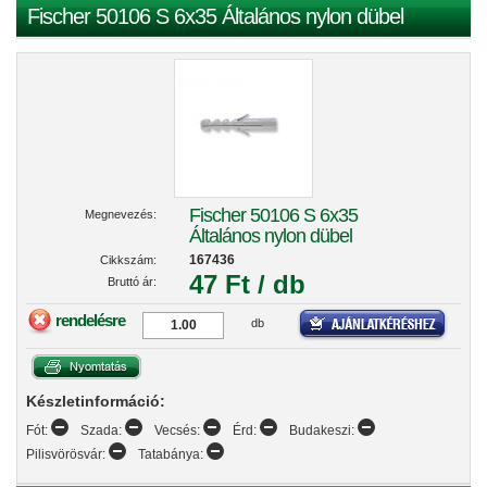
Fischer 50106 S 6x35 Általános nylon dübel
Fischer 50106 S 6x35
Megnevezés:
Általános nylon dübel
167436
Cikkszám:
47 Ft / db
Bruttó ár:
rendelésre
db
Készletinformáció:
Fót:
Szada:
Vecsés:
Érd:
Budakeszi:
Pilisvörösvár:
Tatabánya: