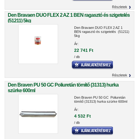
Részletek
Den Bravaen DUO FLEX 2 AZ 1 BEN ragasztó és szigetelés
(51211) 5kg
Den Bravaen DUO FLEX 2 AZ 1
BEN ragasztó és szigetelés (51211)
5kg
Ár:
22 741 Ft
/ db
Részletek
Den Braven PU 50 GC Poliuretán tömítő (31313) hurka
szürke 600ml
Den Braven PU 50 GC Poliuretán
tömítő (31313) hurka szürke 600ml
Ár:
4 532 Ft
/ db