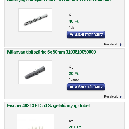
Ár:
40 Ft
/ db
Részletek
Műanyag tipli szürke 6x 50mm 3100610050000
Ár:
20 Ft
/ darab
Részletek
Fischer 48213 FID 50 Szigetelőanyag dübel
Ár:
281 Ft