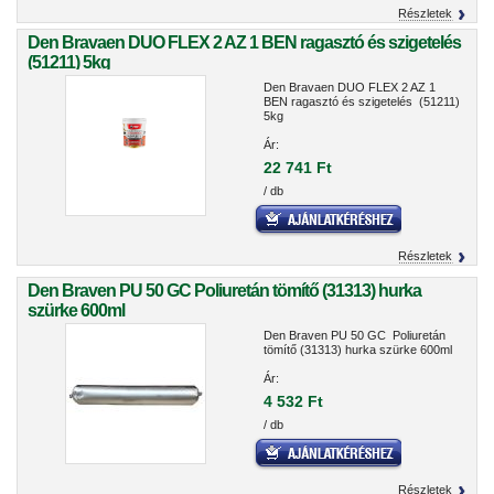
Részletek
Den Bravaen DUO FLEX 2 AZ 1 BEN ragasztó és szigetelés
(51211) 5kg
Den Bravaen DUO FLEX 2 AZ 1
BEN ragasztó és szigetelés (51211)
5kg
Ár:
22 741 Ft
/ db
Részletek
Den Braven PU 50 GC Poliuretán tömítő (31313) hurka
szürke 600ml
Den Braven PU 50 GC Poliuretán
tömítő (31313) hurka szürke 600ml
Ár:
4 532 Ft
/ db
Részletek