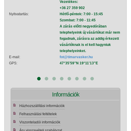
Vezetékes:
+36 27 359 902
Nyitvatartás:
Hétfő-péntek: 7:00 - 15:45
Nyitva
Szombat: 7:00 - 11:45
A zárás előtti negyedórában
telephelyeink új vásárlókat már nem
fogadnak, zárásra az addig érkezett
vásárlóknak is el kell hagyniuk
telephelyeinket.
E-mail:
fot@timarvasker.hu
E-mai
GPS:
47°35'59"N 19°11'13"E
GPS:
Információk
Házhozszállítási információk
Felhasználási feltételek
Viszonteladói információk
Áru visszavételi szabályzat