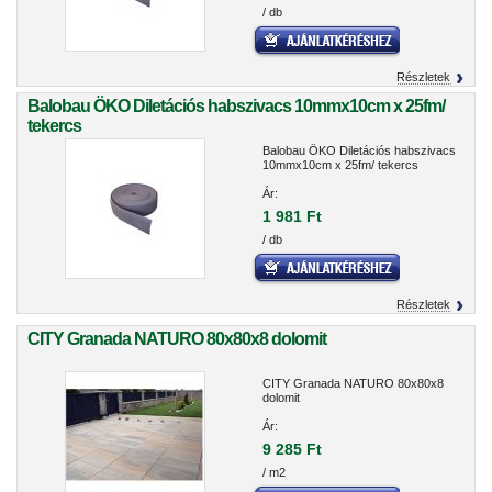
/ db
Részletek
Balobau ÖKO Diletációs habszivacs 10mmx10cm x 25fm/
tekercs
Balobau ÖKO Diletációs habszivacs
10mmx10cm x 25fm/ tekercs
Ár:
1 981 Ft
/ db
Részletek
CITY Granada NATURO 80x80x8 dolomit
CITY Granada NATURO 80x80x8
dolomit
Ár:
9 285 Ft
/ m2