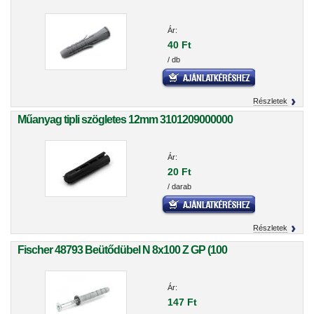
Ár:
40 Ft
/ db
Részletek
Műanyag tipli szögletes 12mm 3101209000000
Ár:
20 Ft
/ darab
Részletek
Fischer 48793 Beütődübel N 8x100 Z GP (100
Ár:
147 Ft