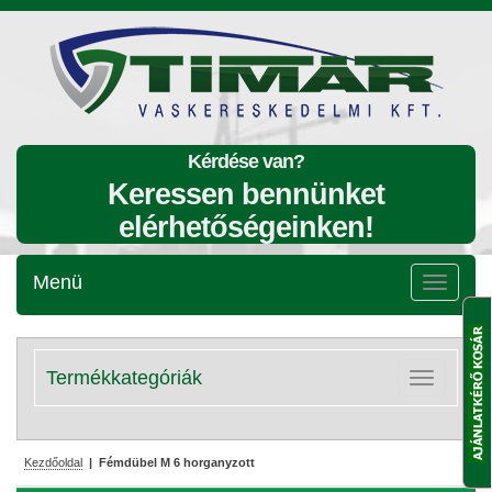
Kérdése van?
Keressen bennünket
elérhetőségeinken!
Menü
Menü
lenyitása
Termékkategóriák
Kategóriák
lenyitása
Kezdőoldal
| Fémdübel M 6 horganyzott