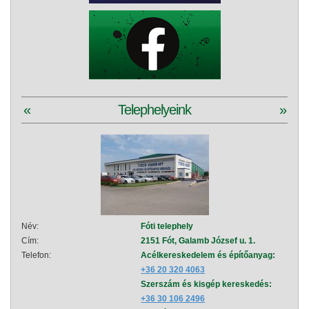
«
Telephelyeink
»
Név:
Fóti telephely
Név:
Cím:
2151 Fót, Galamb József u. 1.
Cím:
Telefon:
Acélkereskedelem és építőanyag:
Telef
+36 20 320 4063
Szerszám és kisgép kereskedés:
+36 30 106 2496