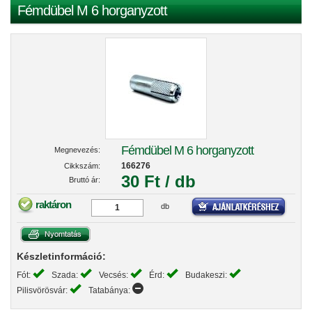
Fémdübel M 6 horganyzott
Fémdübel M 6 horganyzott
Megnevezés:
166276
Cikkszám:
30 Ft / db
Bruttó ár:
raktáron
db
Készletinformáció:
Fót:
Szada:
Vecsés:
Érd:
Budakeszi:
Pilisvörösvár:
Tatabánya: