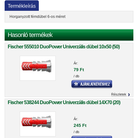
Termékleírás
Horganyzott fémdübel 6-os méret
Hasonló termékek
Fischer 555010 DuoPower Univerzális dübel 10x50 (50)
Ár:
79 Ft
/ db
Részletek
Fischer 538244 DuoPower Univerzális dübel 14X70 (20)
Ár:
245 Ft
/ db