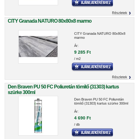
Részletek
CITY Granada NATURO 80x80x8 marmo
CITY Granada NATURO 80x80x8
marmo
Ár:
9 285 Ft
/ m2
Részletek
Den Braven PU 50 FC Poliuretán tömítő (31303) kartus
szürke 300ml
Den Braven PU 50 FC Poliuretán
tömítő (31303) kartus szürke 300ml
Ár:
4 690 Ft
/ db