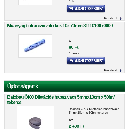
/ db
Részletek
Műanyag tipli univerzális kék 10x 70mm 3111010070000
Ár:
60 Ft
/ darab
Részletek
Újdonságaink
Balobau ÖKO Diletációs habszivacs 5mmx10cm x 50fm/
tekercs
Balobau ÖKO Diletációs habszivacs
5mmx10cm x 50fm/ tekercs
Ár:
2 400 Ft