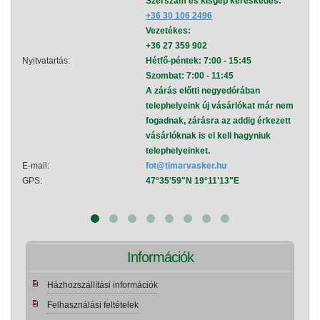
Szerszám és kisgép kereskedés:
+36 30 106 2496
Vezetékes:
+36 27 359 902
Nyitvatartás:
Hétfő-péntek: 7:00 - 15:45
Nyitva
Szombat: 7:00 - 11:45
A zárás előtti negyedórában
telephelyeink új vásárlókat már nem
fogadnak, zárásra az addig érkezett
vásárlóknak is el kell hagyniuk
telephelyeinket.
E-mail:
fot@timarvasker.hu
E-mai
GPS:
47°35'59"N 19°11'13"E
GPS:
Információk
Házhozszállítási információk
Felhasználási feltételek