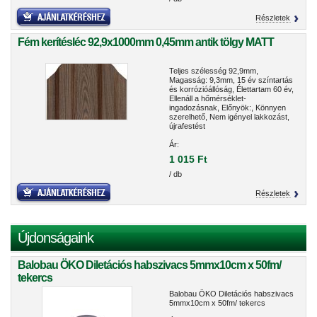
Részletek
Fém kerítésléc 92,9x1000mm 0,45mm antik tölgy MATT
Teljes szélesség 92,9mm,
Magasság: 9,3mm, 15 év színtartás
és korrózióállóság, Élettartam 60 év,
Ellenáll a hőmérséklet-
ingadozásnak, Előnyök:, Könnyen
szerelhető, Nem igényel lakkozást,
újrafestést
Ár:
1 015 Ft
/ db
Részletek
Újdonságaink
Balobau ÖKO Diletációs habszivacs 5mmx10cm x 50fm/
tekercs
Balobau ÖKO Diletációs habszivacs
5mmx10cm x 50fm/ tekercs