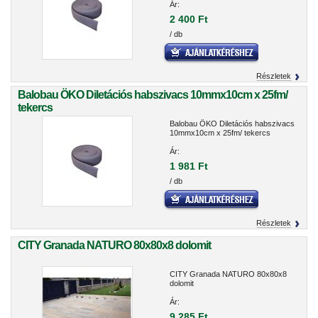
Ár:
2 400 Ft
/ db
Részletek
Balobau ÖKO Diletációs habszivacs 10mmx10cm x 25fm/
tekercs
Balobau ÖKO Diletációs habszivacs
10mmx10cm x 25fm/ tekercs
Ár:
1 981 Ft
/ db
Részletek
CITY Granada NATURO 80x80x8 dolomit
CITY Granada NATURO 80x80x8
dolomit
Ár:
9 285 Ft