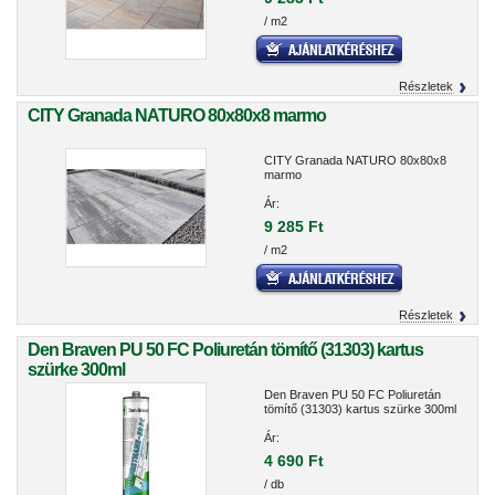
/ m2
Részletek
CITY Granada NATURO 80x80x8 marmo
CITY Granada NATURO 80x80x8
marmo
Ár:
9 285 Ft
/ m2
Részletek
Den Braven PU 50 FC Poliuretán tömítő (31303) kartus
szürke 300ml
Den Braven PU 50 FC Poliuretán
tömítő (31303) kartus szürke 300ml
Ár:
4 690 Ft
/ db