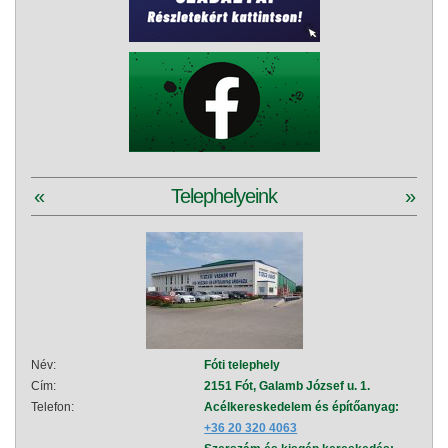
«
Telephelyeink
»
Név:
Fóti telephely
Név:
Cím:
2151 Fót, Galamb József u. 1.
Cím:
Telefon:
Acélkereskedelem és építőanyag:
Telef
+36 20 320 4063