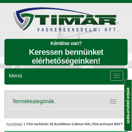
Kérdése van?
Keressen bennünket
elérhetőségeinken!
Menü
Menü
lenyitása
Termékkategóriák
Kategóriák
lenyitása
Kezdőoldal
| Fém kerítésléc 92,9x1000mm 0,45mm RAL7016 anthracit MATT