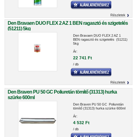
Részletek
Den Bravaen DUO FLEX 2 AZ 1 BEN ragasztó és szigetelés
(51211) 5kg
Den Bravaen DUO FLEX 2 AZ 1
BEN ragasztó és szigetelés (51211)
5kg
Ár:
22 741 Ft
/ db
Részletek
Den Braven PU 50 GC Poliuretán tömítő (31313) hurka
szürke 600ml
Den Braven PU 50 GC Poliuretán
tömítő (31313) hurka szürke 600ml
Ár:
4 532 Ft
/ db