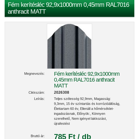
Fém kerítésléc 92,9x1000mm 0,45mm RAL7016
anthracit MATT
Fém kerítésléc 92,9x1000mm
Megnevezés:
0,45mm RAL7016 anthracit
MATT
2026308
Cikkszám:
Leírás:
Teljes szélesség 92,9mm, Magasság:
9,3mm, 15 év színtartás és korrózióállóság,
Élettartam 60 év, Ellenáll a hőmérséklet-
ingadozásnak, Előnyök:, Könnyen
szerelhető, Nem igényel lakkozást,
újrafestést
785 Ft / db
Bruttó ár: