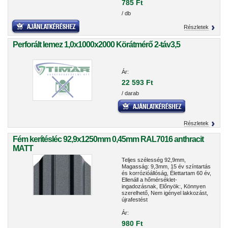
785 Ft
/ db
Részletek
Perforált lemez 1,0x1000x2000 Körátmérő 2-táv3,5
Ár:
22 593 Ft
/ darab
Részletek
Fém kerítésléc 92,9x1250mm 0,45mm RAL7016 anthracit
MATT
Teljes szélesség 92,9mm,
Magasság: 9,3mm, 15 év színtartás
és korrózióállóság, Élettartam 60 év,
Ellenáll a hőmérséklet-
ingadozásnak, Előnyök:, Könnyen
szerelhető, Nem igényel lakkozást,
újrafestést
Ár:
980 Ft