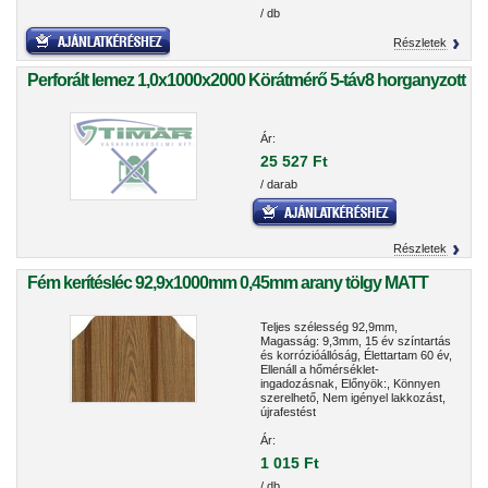
/ db
Részletek
Perforált lemez 1,0x1000x2000 Körátmérő 5-táv8 horganyzott
Ár:
25 527 Ft
/ darab
Részletek
Fém kerítésléc 92,9x1000mm 0,45mm arany tölgy MATT
Teljes szélesség 92,9mm,
Magasság: 9,3mm, 15 év színtartás
és korrózióállóság, Élettartam 60 év,
Ellenáll a hőmérséklet-
ingadozásnak, Előnyök:, Könnyen
szerelhető, Nem igényel lakkozást,
újrafestést
Ár:
1 015 Ft
/ db