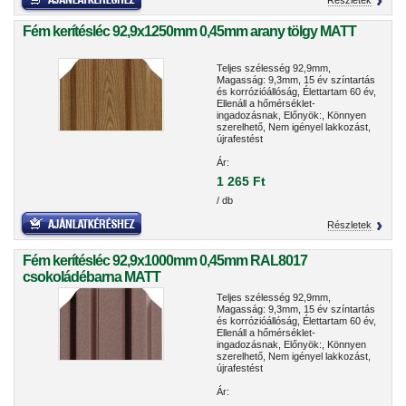
Részletek
Fém kerítésléc 92,9x1250mm 0,45mm arany tölgy MATT
Teljes szélesség 92,9mm,
Magasság: 9,3mm, 15 év színtartás
és korrózióállóság, Élettartam 60 év,
Ellenáll a hőmérséklet-
ingadozásnak, Előnyök:, Könnyen
szerelhető, Nem igényel lakkozást,
újrafestést
Ár:
1 265 Ft
/ db
Részletek
Fém kerítésléc 92,9x1000mm 0,45mm RAL8017
csokoládébarna MATT
Teljes szélesség 92,9mm,
Magasság: 9,3mm, 15 év színtartás
és korrózióállóság, Élettartam 60 év,
Ellenáll a hőmérséklet-
ingadozásnak, Előnyök:, Könnyen
szerelhető, Nem igényel lakkozást,
újrafestést
Ár: