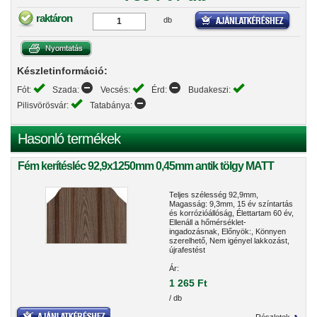
raktáron
db
Készletinformáció:
Fót:
Szada:
Vecsés:
Érd:
Budakeszi:
Pilisvörösvár:
Tatabánya:
Hasonló termékek
Fém kerítésléc 92,9x1250mm 0,45mm antik tölgy MATT
Teljes szélesség 92,9mm,
Magasság: 9,3mm, 15 év színtartás
és korrózióállóság, Élettartam 60 év,
Ellenáll a hőmérséklet-
ingadozásnak, Előnyök:, Könnyen
szerelhető, Nem igényel lakkozást,
újrafestést
Ár:
1 265 Ft
/ db