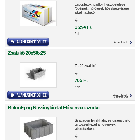
Lapostetők, padlók hőszigetelése,
födémek, hűtőterek hőszigetelésére
alkalmazható
Ár:
1 254 Ft
/ db
Részletek
Zsalukő 20x50x25
Zs 20 zsalukő
Ár:
705 Ft
/ db
Részletek
BetonEpag Növénytámfal Flóra maxi szürke
Szabadon felrakható, és újraépíthető
tartószerkezet a növények
takarásában.
Ár: