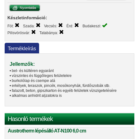
Készletinformáció:
Fót:
Szada:
Vecsés:
Érd:
Budakeszi:
Pilisvörösvár:
Tatabánya:
Termékleírás
Jellemzők:
• bel- és kültéren egyaránt
• vízszintes és függőleges felületekre
• burkolólap és csempe alá
• erkélyek, teraszok, pincék, mosókonyhák, fürdőszobák stb.
• falazott, beton, gipszkarton és egyéb felületek vízszigetelésére
• alkalmas anhidrit aljzatokra is
Hasonló termékek
Austrotherm lépésálló AT-N100 6,0 cm