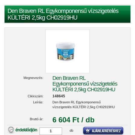
Den Braven RL Egykomponensű vízszigetelés
KÜLTÉRI 2,5kg CH02919HU
Den Braven RL
Megnevezés:
Egykomponensű vízszigetelés
KÜLTÉRI 2,5kg CH02919HU
148645
Cikkszám:
Leírás:
Den Braven RL Egykomponensű
vízszigetelés KÜLTÉRI 2,5kg CH02919HU
6 604 Ft / db
Bruttó ár:
érdeklődjön
db