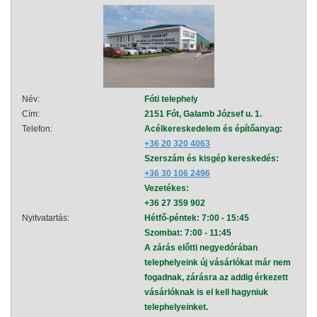
Név:
Fóti telephely
Név:
Cím:
2151 Fót, Galamb József u. 1.
Cím:
Telefon:
Acélkereskedelem és építőanyag:
Telef
+36 20 320 4063
Szerszám és kisgép kereskedés:
+36 30 106 2496
Vezetékes:
+36 27 359 902
Nyitvatartás:
Hétfő-péntek: 7:00 - 15:45
Nyitva
Szombat: 7:00 - 11:45
A zárás előtti negyedórában
telephelyeink új vásárlókat már nem
fogadnak, zárásra az addig érkezett
vásárlóknak is el kell hagyniuk
telephelyeinket.