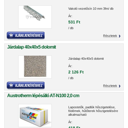
Vakoló vezetősín 10 mm 3fm/ db
Ár:
531 Ft
/ db
Részletek
Járdalap 40x40x5 dolomit
Járdalap 40x40x5 dolomit
Ár:
2 126 Ft
/ db
Részletek
Austrotherm lépésálló AT-N100 2,0 cm
Lapostetők, padlók hőszigetelése,
födémek, hűtőterek hőszigetelésére
alkalmazható
Ár: