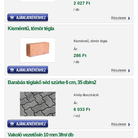
2 027 Ft
/ db
Részletek
Kisméretű, tömör tégla
Kisméretű, tömör tégla
Ár:
286 Ft
/ db
Részletek
Barabás téglakő séd szürke 6 cm, 35 db/m2
A kép illusztráció
Ár:
6 033 Ft
/ m2
Részletek
Vakoló vezetősín 10 mm 3fm/ db