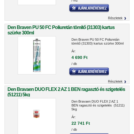
/ m2
Részletek
Den Braven PU 50 FC Poliuretán tömítő (31303) kartus
szürke 300ml
Den Braven PU 50 FC Poliuretán
tömítő (31303) kartus szürke 300ml
Ár:
4 690 Ft
/ db
Részletek
Den Bravaen DUO FLEX 2 AZ 1 BEN ragasztó és szigetelés
(51211) 5kg
Den Bravaen DUO FLEX 2 AZ 1
BEN ragasztó és szigetelés (51211)
5kg
Ár:
22 741 Ft
/ db