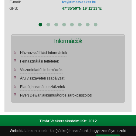
E-mail:
fot@timarvasker.hu
E-mai
GPS:
47°35'59"N 19°11'13"E
GPS:
Információk
Házhozszállítási információk
Felhasználási feltételek
Viszonteladói információk
Áru visszavételi szabályzat
Eladó, használt eszközeink
Nyerj Dewalt akkumulátoros sarokcsiszolót!
Timár Vaskereskedelmi Kft. 2012
Weboldalainkon cookie-kat (sütiket) használunk, hogy személyre szóló
Adatvédelmi szabályzat
|
Bemutatkozás
|
Impresszum
|