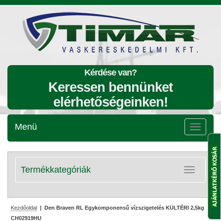
Kérdése van?
Keressen bennünket
elérhetőségeinken!
Menü
Menü
lenyitása
Termékkategóriák
Kategóriák
lenyitása
Kezdőoldal
| Den Braven RL Egykomponensű vízszigetelés KÜLTÉRI 2,5kg
CH02919HU