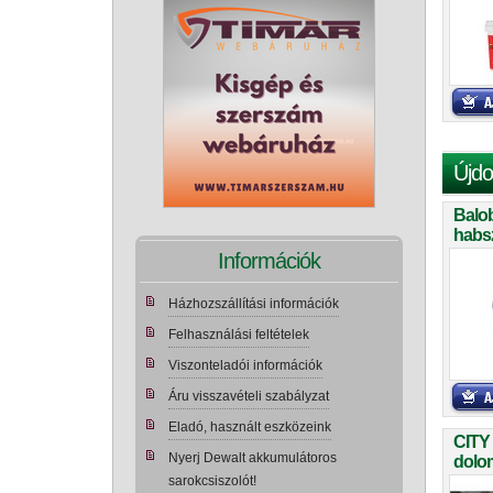
Újdo
Balo
habs
teker
Információk
Házhozszállítási információk
Felhasználási feltételek
Viszonteladói információk
Áru visszavételi szabályzat
Eladó, használt eszközeink
CITY
Nyerj Dewalt akkumulátoros
dolom
sarokcsiszolót!