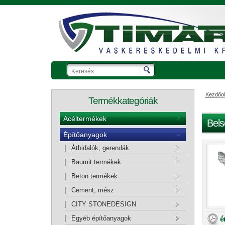
Kezdőol
Termékkategóriák
Acéltermékek
Bels
Építőanyagok
Ajánlatkérő kosár
Áthidalók, gerendák
Baumit termékek
Beton termékek
Cement, mész
CITY STONEDESIGN
é
Egyéb építőanyagok