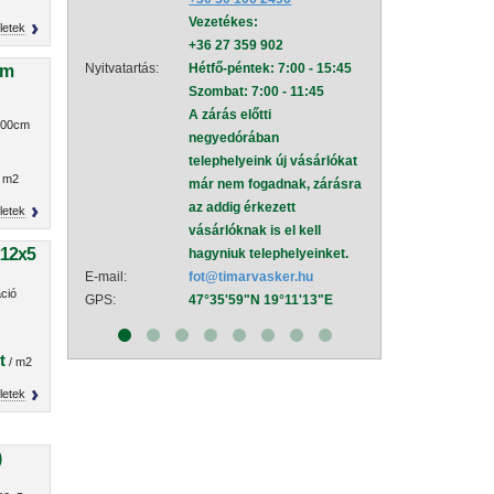
Vezetékes:
mel
letek
+36 27 359 902
Nyitvatartás:
Hétf
Nyitvatartás:
Hétfő-péntek: 7:00 - 15:45
Szom
cm
Szombat: 7:00 - 11:45
A zá
A zárás előtti
neg
100cm
negyedórában
tele
telephelyeink új vásárlókat
már
 m2
már nem fogadnak, zárásra
az a
az addig érkezett
vásá
letek
vásárlóknak is el kell
hagy
x12x5
hagyniuk telephelyeinket.
E-mail:
sza
E-mail:
fot@timarvasker.hu
GPS:
47°
áció
GPS:
47°35'59"N 19°11'13"E
t
/ m2
letek
)