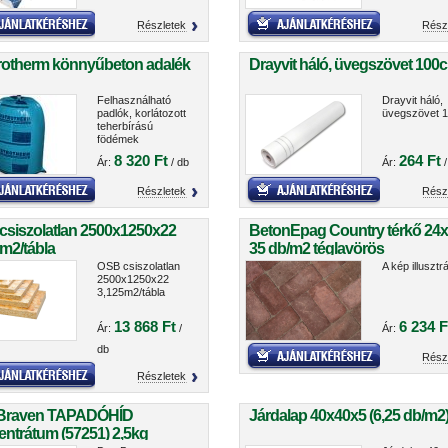
Részletek
Rész
rotherm könnyűbeton adalék
Drayvit háló, üvegszövet 100
Felhasználható
Drayvit háló,
padlók, korlátozott
üvegszövet 
teherbírású
födémek
(fafödémek),
8 320 Ft
264 Ft
Ár:
/ db
Ár:
/
lapostetők
hőszigetelésére,
valamint
Részletek
Rész
lejtésképző
hőszigetelés
csiszolatlan 2500x1250x22
BetonEpag Country térkő 24
elkészítésére
m2/tábla
35 db/m2 téglavörös
OSB csiszolatlan
A kép illusztr
2500x1250x22
3,125m2/tábla
13 868 Ft
6 234 F
Ár:
/
Ár:
db
Rész
Részletek
Braven TAPADÓHÍD
Járdalap 40x40x5 (6,25 db/m2
ntrátum (57251) 2,5kg