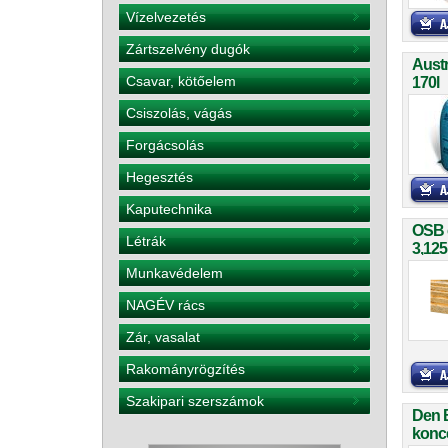
Vízelvezetés
Zártszelvény dugók
Aust
Csavar, kötőelem
170l
Csiszolás, vágás
Forgácsolás
Hegesztés
Kaputechnika
OSB 
Létrák
3,125
Munkavédelem
NAGÉV rács
Zár, vasalat
Rakományrögzítés
Szakipari szerszámok
Den 
konce