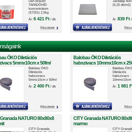
Den Braven
Járdalap 40
TAPADÓHÍD
(6,25 db/m2)
koncentrátum
(57251) 2,5kg
6 421 Ft
839 Ft
Ár:
/ db
Ár:
/
Részletek
Rész
nságaink
bau ÖKO Diletációs
Balobau ÖKO Diletációs
zivacs 5mmx10cm x 50fm/
habszivacs 10mmx10cm x 25
cs
tekercs
Balobau ÖKO
Balobau ÖK
Diletációs
Diletációs
habszivacs
habszivacs
5mmx10cm x 50fm/
10mmx10cm 
tekercs
25fm/ tekerc
2 400 Ft
1 981 F
Ár:
/ db
Ár:
Részletek
Rész
 Granada NATURO 80x80x8
CITY Granada NATURO 80x8
it
marmo
CITY Granada
CITY Granad