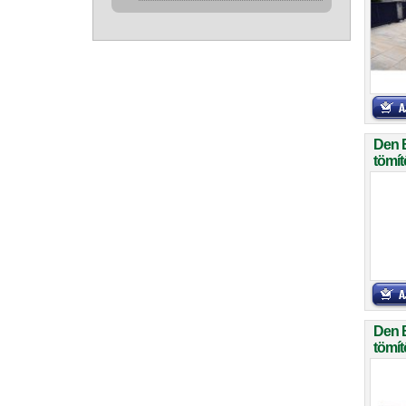
Den 
tömít
Den 
tömít