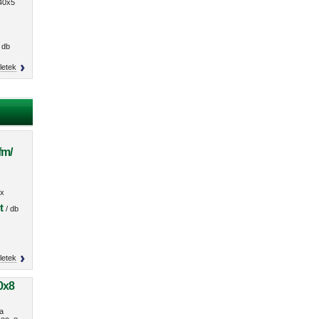
x40x5
 db
letek
fm/
O
x
s
t
/ db
letek
0x8
a