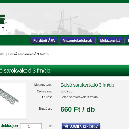
Fordított ÁFA
Viszonteladóknak
Műbizonylat
dal
| Belső sarokvakoló 3 fm/db
ő sarokvakoló 3 fm/db
Belső sarokvakoló 3 fm/db
Megnevezés:
300906
Cikkszám:
Leírás:
Belső sarokvakoló 3 fm/db
660 Ft / db
Bruttó ár:
rdeklődjön
db