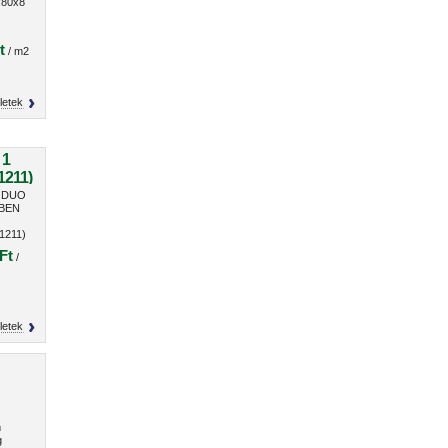
80x8
t
/ m2
letek
 1
1211)
n DUO
 BEN
1211)
Ft
/
letek
m
g