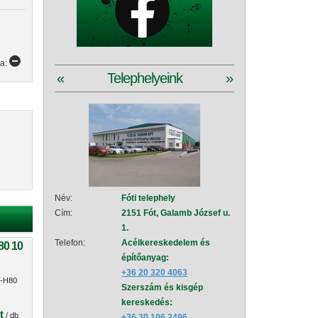
ya:
«
Telephelyeink
»
Név:
Fóti telephely
Név:
Szad
Cím:
2151 Fót, Galamb József u.
Cím:
2111
1.
151
Telefon:
Acélkereskedelem és
Telefon:
Acé
80 10
építőanyag:
épí
+36 20 320 4063
+36
T-H80
Szerszám és kisgép
Sze
kereskedés:
+36
t
/ db
+36 30 106 2496
Vez