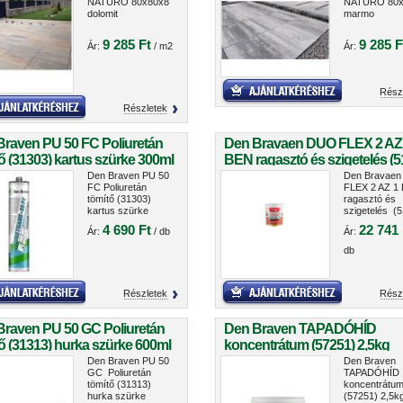
NATURO 80x80x8
NATURO 80x
dolomit
marmo
9 285 Ft
9 285 F
Ár:
/ m2
Ár:
Rész
Részletek
Braven PU 50 FC Poliuretán
Den Bravaen DUO FLEX 2 AZ
ő (31303) kartus szürke 300ml
BEN ragasztó és szigetelés (5
5kg
Den Braven PU 50
Den Bravae
FC Poliuretán
FLEX 2 AZ 1
tömítő (31303)
ragasztó és
kartus szürke
szigetelés (5
300ml
5kg
4 690 Ft
22 741 
Ár:
/ db
Ár:
db
Részletek
Rész
Braven PU 50 GC Poliuretán
Den Braven TAPADÓHÍD
ő (31313) hurka szürke 600ml
koncentrátum (57251) 2,5kg
Den Braven PU 50
Den Braven
GC Poliuretán
TAPADÓHÍD
tömítő (31313)
koncentrátu
hurka szürke
(57251) 2,5k