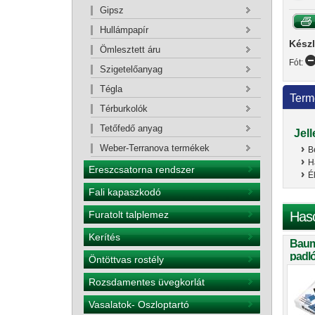
Gipsz
Hullámpapír
Készl
Ömlesztett áru
Fót:
Szigetelőanyag
Tégla
Term
Térburkolók
Tetőfedő anyag
Jel
Weber-Terranova termékek
B
H
Ereszcsatorna rendszer
É
Fali kapaszkodó
Has
Furatolt talplemez
Kerítés
Baum
padló
Öntöttvas rostély
Rozsdamentes üvegkorlát
Vasalatok- Oszloptartó