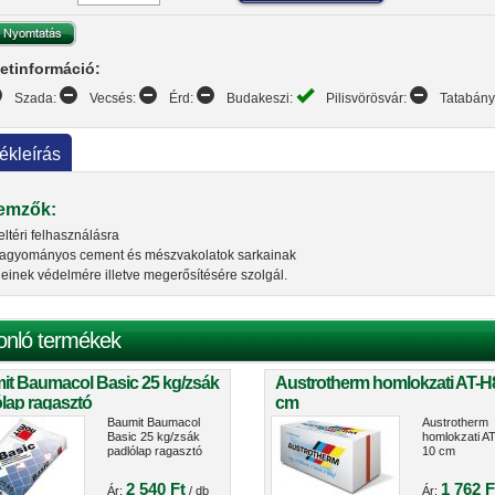
etinformáció:
Szada:
Vecsés:
Érd:
Budakeszi:
Pilisvörösvár:
Tatabán
ékleírás
lemzők:
eltéri felhasználásra
agyományos cement és mészvakolatok sarkainak
leinek védelmére illetve megerősítésére szolgál.
onló termékek
it Baumacol Basic 25 kg/zsák
Austrotherm homlokzati AT-H
lap ragasztó
cm
Baumit Baumacol
Austrotherm
Basic 25 kg/zsák
homlokzati A
padlólap ragasztó
10 cm
2 540 Ft
1 762 F
Ár:
/ db
Ár: