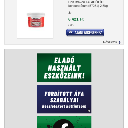
Den Braven TAPADÓHÍD
koncentrátum (57251) 2,5kg
Ár:
6 421 Ft
/ db
Részletek