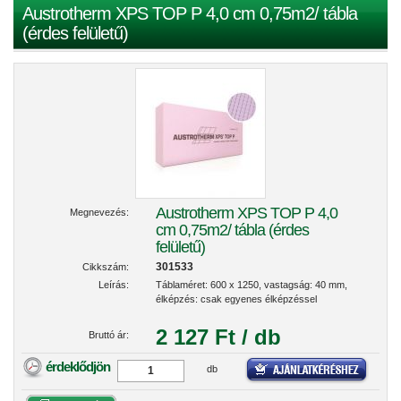
Austrotherm XPS TOP P 4,0 cm 0,75m2/ tábla
(érdes felületű)
Austrotherm XPS TOP P 4,0
Megnevezés:
cm 0,75m2/ tábla (érdes
felületű)
301533
Cikkszám:
Leírás:
Táblaméret: 600 x 1250, vastagság: 40 mm,
élképzés: csak egyenes élképzéssel
2 127 Ft / db
Bruttó ár:
érdeklődjön
db