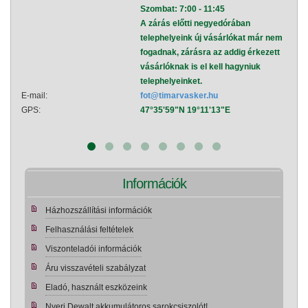
Szombat: 7:00 - 11:45
A zárás előtti negyedórában
telephelyeink új vásárlókat már nem
fogadnak, zárásra az addig érkezett
vásárlóknak is el kell hagyniuk
telephelyeinket.
E-mail:
fot@timarvasker.hu
E-mai
GPS:
47°35'59"N 19°11'13"E
GPS:
Információk
Házhozszállítási információk
Felhasználási feltételek
Viszonteladói információk
Áru visszavételi szabályzat
Eladó, használt eszközeink
Nyerj Dewalt akkumulátoros sarokcsiszolót!