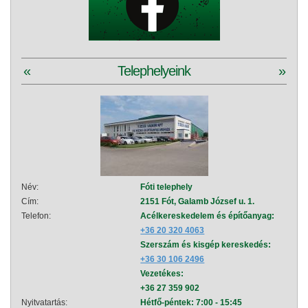
«
Telephelyeink
»
Név:
Fóti telephely
Név:
Cím:
2151 Fót, Galamb József u. 1.
Cím:
Telefon:
Acélkereskedelem és építőanyag:
Telef
+36 20 320 4063
Szerszám és kisgép kereskedés:
+36 30 106 2496
Vezetékes:
+36 27 359 902
Nyitvatartás:
Hétfő-péntek: 7:00 - 15:45
Nyitva