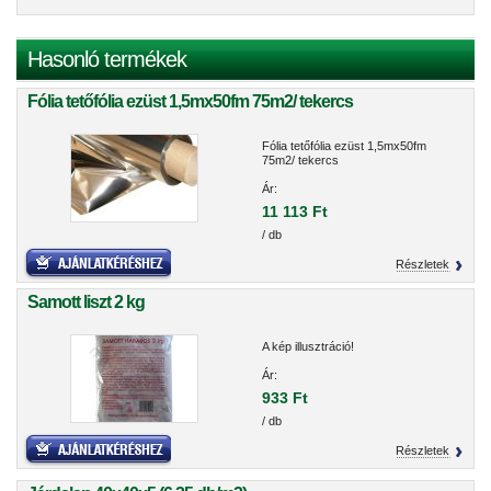
Hasonló termékek
Fólia tetőfólia ezüst 1,5mx50fm 75m2/ tekercs
Fólia tetőfólia ezüst 1,5mx50fm
75m2/ tekercs
Ár:
11 113 Ft
/ db
Részletek
Samott liszt 2 kg
A kép illusztráció!
Ár:
933 Ft
/ db
Részletek