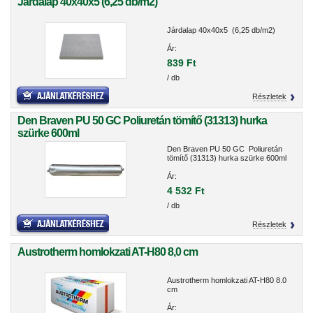
Járdalap 40x40x5 (6,25 db/m2)
Járdalap 40x40x5 (6,25 db/m2)
Ár:
839 Ft
/ db
Részletek
Den Braven PU 50 GC Poliuretán tömítő (31313) hurka
szürke 600ml
Den Braven PU 50 GC Poliuretán
tömítő (31313) hurka szürke 600ml
Ár:
4 532 Ft
/ db
Részletek
Austrotherm homlokzati AT-H80 8,0 cm
Austrotherm homlokzati AT-H80 8.0
cm
Ár: