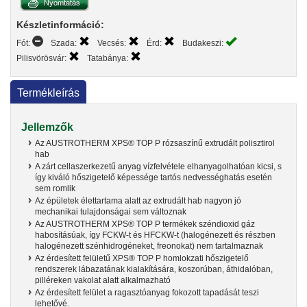
Készletinformáció:
Fót:
Szada:
Vecsés:
Érd:
Budakeszi:
Pilisvörösvár:
Tatabánya:
Termékleírás
Jellemzők
Az AUSTROTHERM XPS® TOP P rózsaszínű extrudált polisztirol
hab
A zárt cellaszerkezetű anyag vízfelvétele elhanyagolhatóan kicsi, s
így kiváló hőszigetelő képessége tartós nedvességhatás esetén
sem romlik
Az épületek élettartama alatt az extrudált hab nagyon jó
mechanikai tulajdonságai sem változnak
Az AUSTROTHERM XPS® TOP P termékek széndioxid gáz
habosításúak, így FCKW-t és HFCKW-t (halogénezett és részben
halogénezett szénhidrogéneket, freonokat) nem tartalmaznak
Az érdesített felületű XPS® TOP P homlokzati hőszigetelő
rendszerek lábazatának kialakítására, koszorúban, áthidalóban,
pilléreken vakolat alatt alkalmazható
Az érdesített felület a ragasztóanyag fokozott tapadását teszi
lehetővé.