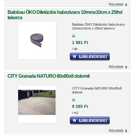
Részletek
Balobau ÖKO Diletációs habszivacs 10mmx10cm x 25fm/
tekercs
Balobau ÖKO Diletációs habszivacs
10mmx10cm x 25fm/ tekercs
Ár:
1 981 Ft
/ db
Részletek
CITY Granada NATURO 80x80x8 dolomit
CITY Granada NATURO 80x80x8
dolomit
Ár:
9 285 Ft
/ m2
Részletek