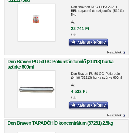
(51211) 5kg
Den Bravaen DUO FLEX 2 AZ 1
BEN ragasztó és szigetelés (51211)
5kg
Ár:
22 741 Ft
/ db
Részletek
Den Braven PU 50 GC Poliuretán tömítő (31313) hurka
szürke 600ml
Den Braven PU 50 GC Poliuretán
tömítő (31313) hurka szürke 600ml
Ár:
4 532 Ft
/ db
Részletek
Den Braven TAPADÓHÍD koncentrátum (57251) 2,5kg