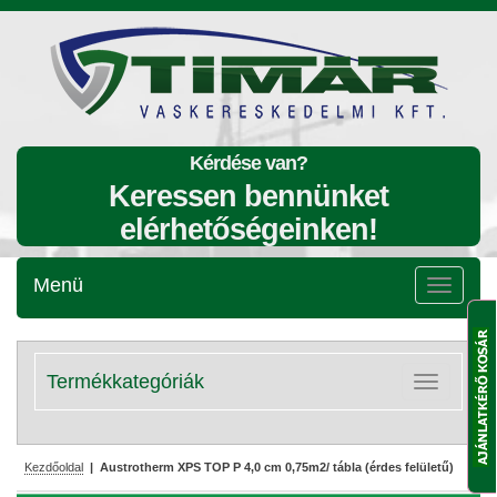
Kérdése van?
Keressen bennünket
elérhetőségeinken!
Menü
Menü
lenyitása
Termékkategóriák
Kategóriák
lenyitása
Kezdőoldal
| Austrotherm XPS TOP P 4,0 cm 0,75m2/ tábla (érdes felületű)