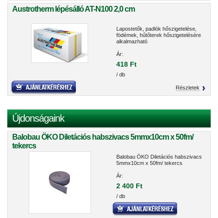
Austrotherm lépésálló AT-N100 2,0 cm
Lapostetők, padlók hőszigetelése,
födémek, hűtőterek hőszigetelésére
alkalmazható
Ár:
418 Ft
/ db
Részletek
Újdonságaink
Balobau ÖKO Diletációs habszivacs 5mmx10cm x 50fm/
tekercs
Balobau ÖKO Diletációs habszivacs
5mmx10cm x 50fm/ tekercs
Ár:
2 400 Ft
/ db