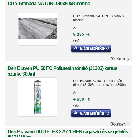
CITY Granada NATURO 80x80x8 marmo
CITY Granada NATURO 80x80x8
marmo
Ár:
9 285 Ft
/ m2
Részletek
Den Braven PU 50 FC Poliuretán tömítő (31303) kartus
szürke 300ml
Den Braven PU 50 FC Poliuretán
tömítő (31303) kartus szürke 300ml
Ár:
4 690 Ft
/ db
Részletek
Den Bravaen DUO FLEX 2 AZ 1 BEN ragasztó és szigetelés