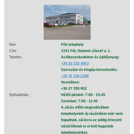
Név:
Fóti telephely
Név:
Cím:
2151 Fót, Galamb József u. 1.
Cím:
Telefon:
Acélkereskedelem és építőanyag:
Telef
+36 20 320 4063
Szerszám és kisgép kereskedés:
+36 30 106 2496
Vezetékes:
+36 27 359 902
Nyitvatartás:
Hétfő-péntek: 7:00 - 15:45
Nyitva
Szombat: 7:00 - 11:45
A zárás előtti negyedórában
telephelyeink új vásárlókat már nem
fogadnak, zárásra az addig érkezett
vásárlóknak is el kell hagyniuk
telephelyeinket.