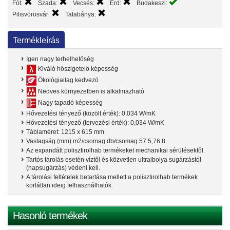
Fót:
Szada:
Vecsés:
Érd:
Budakeszi:
Pilisvörösvár:
Tatabánya:
Termékleírás
Igen nagy terhelhetöség
Kiváló höszigetelö képesség
Ökológiailag kedvezö
Nedves környezetben is alkalmazható
Nagy tapadó képesség
Hővezetési tényező (közölt érték): 0,034 W/mK
Hővezetési tényező (tervezési érték): 0,034 W/mK
Táblaméret: 1215 x 615 mm
Vastagság (mm) m2/csomag db/csomag 57 5,76 8
Az expandált polisztirolhab termékeket mechanikai sérülésektől.
Tartós tárolás esetén víztől és közvetlen ultraibolya sugárzástól
(napsugárzás) védeni kell.
A tárolási feltételek betartása mellett a polisztirolhab termékek
korlátlan ideig felhasználhatók.
Hasonló termékek