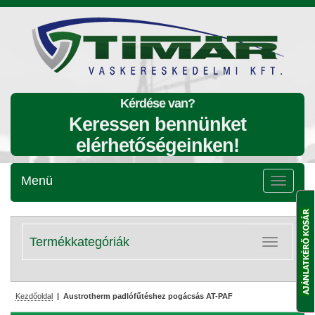
Kérdése van?
Keressen bennünket
elérhetőségeinken!
Menü
Menü
lenyitása
Termékkategóriák
Kategóriák
lenyitása
Kezdőoldal
| Austrotherm padlófűtéshez pogácsás AT-PAF