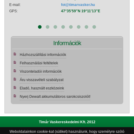
E-mail:
fot@timarvasker.hu
E-mai
GPS:
47°35'59"N 19°11'13"E
GPS:
Információk
Házhozszállítási információk
Felhasználási feltételek
Viszonteladói információk
Áru visszavételi szabályzat
Eladó, használt eszközeink
Nyerj Dewalt akkumulátoros sarokcsiszolót!
Timár Vaskereskedelmi Kft. 2012
Weboldalainkon cookie-kat (sütiket) használunk, hogy személyre szóló
Adatvédelmi szabályzat
|
Bemutatkozás
|
Impresszum
|