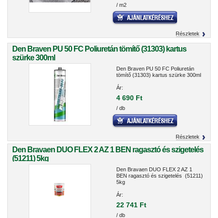
/ m2
Részletek
Den Braven PU 50 FC Poliuretán tömítő (31303) kartus
szürke 300ml
Den Braven PU 50 FC Poliuretán
tömítő (31303) kartus szürke 300ml
Ár:
4 690 Ft
/ db
Részletek
Den Bravaen DUO FLEX 2 AZ 1 BEN ragasztó és szigetelés
(51211) 5kg
Den Bravaen DUO FLEX 2 AZ 1
BEN ragasztó és szigetelés (51211)
5kg
Ár:
22 741 Ft
/ db