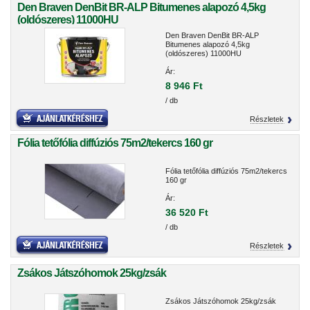
Den Braven DenBit BR-ALP Bitumenes alapozó 4,5kg
(oldószeres) 11000HU
Den Braven DenBit BR-ALP
Bitumenes alapozó 4,5kg
(oldószeres) 11000HU
Ár:
8 946 Ft
/ db
Részletek
Fólia tetőfólia diffúziós 75m2/tekercs 160 gr
Fólia tetőfólia diffúziós 75m2/tekercs
160 gr
Ár:
36 520 Ft
/ db
Részletek
Zsákos Játszóhomok 25kg/zsák
Zsákos Játszóhomok 25kg/zsák