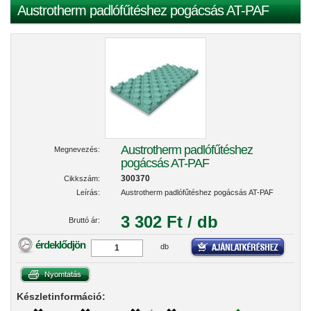
Austrotherm padlófűtéshez pogácsás AT-PAF
Austrotherm padlófűtéshez
Megnevezés:
pogácsás AT-PAF
300370
Cikkszám:
Leírás:
Austrotherm padlófűtéshez pogácsás AT-PAF
3 302 Ft / db
Bruttó ár:
érdeklődjön
db
Készletinformáció: